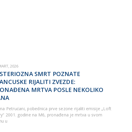
MART, 2026
STERIOZNA SMRT POZNATE
ANCUSKE RIJALITI ZVEZDE:
ONAĐENA MRTVA POSLE NEKOLIKO
ANA
na Petrućani, pobednica prve sezone rijaliti emisije „Loft
ry“ 2001. godine na M6, pronađena je mrtva u svom
u u