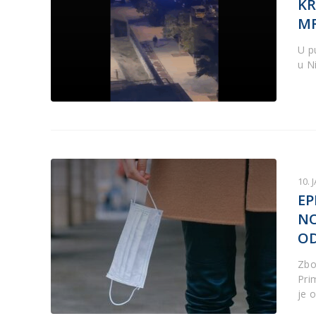
KR
MR
U p
u Ni
10. 
EP
NO
OD
Zbo
Pri
je 