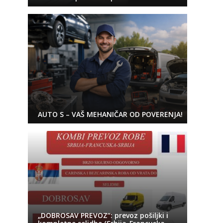
AUTO S – VAŠ MEHANIČAR OD POVERENJA!
„DOBROSAV PREVOZ“: prevoz pošiljki i