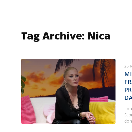
Tag Archive: Nica
26. 
MI
FR
PR
D
Loa
Sto
dom