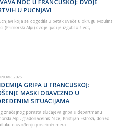
VAVA NOĆ U FRANCUSKOJ: DVOJE
TVIH U PUCNJAVI
ucnjavi koja se dogodila u petak uveče u okrugu Moulins
ci (Primorski Alpi) dvoje ljudi je izgubilo život,
JANUAR, 2025
IDEMIJA GRIPA U FRANCUSKOJ:
ŠENJE MASKI OBAVEZNO U
REĐENIM SITUACIJAMA
g značajnog porasta slučajeva gripa u departmanu
morski Alpi, gradonačelnik Nice, Kristijan Estrozi, doneo
odluku o uvođenju posebnih mera