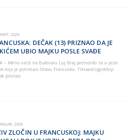
MART, 2026
ANCUSKA: DEČAK (13) PRIZNAO DA JE
KIĆEM UBIO MAJKU POSLE SVAĐE
A – Mirno veče na Bulevaru Luj-Braj pretvorilo se u jeziv
čin koji je potresao čitavu Francusku. Trinaestogodišnji
ak priznao
JANUAR, 2026
ZIV ZLOČIN U FRANCUSKOJ: MAJKU