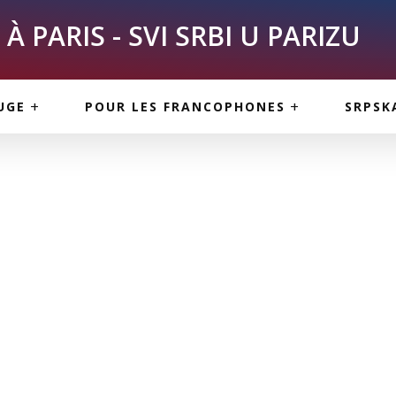
À PARIS - SVI SRBI U PARIZU
SKE
ASI
TOUS LES SERBES À
UGE
POUR LES FRANCOPHONES
SRPSK
PARIS
NE USLUGE
ARTICLES DE BLOG
ISNE
ORMACIJE
CUISINE SERBE
SERVICES