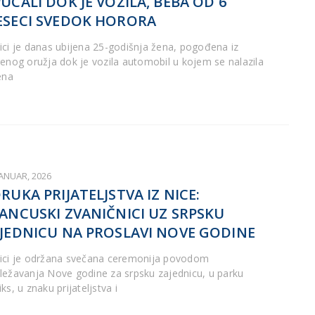
UCALI DOK JE VOZILA, BEBA OD 6
SECI SVEDOK HORORA
ici je danas ubijena 25-godišnja žena, pogođena iz
renog oružja dok je vozila automobil u kojem se nalazila
ena
JANUAR, 2026
RUKA PRIJATELJSTVA IZ NICE:
ANCUSKI ZVANIČNICI UZ SRPSKU
JEDNICU NA PROSLAVI NOVE GODINE
ici je održana svečana ceremonija povodom
ležavanja Nove godine za srpsku zajednicu, u parku
ks, u znaku prijateljstva i