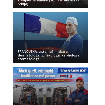
kompletne selidbe (Srbija-Francuska-
Srbija)
FRANCUSKA: Lista naših lekara,
dermatologa, ginekologa, kardiologa,
stomatologa…