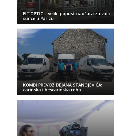
FIT’OPTIC – veliki popust naočara za vid i
sunce u Parizu
KOMBI PREVOZ DEJANA STANOJEVIĆA:
carinska i bescarinska roba