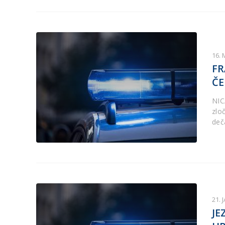
16. 
FR
ČE
NIC
zlo
deč
21. 
JE