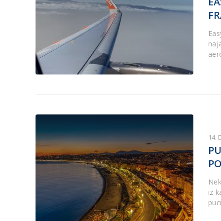
EA
FR
Eas
naja
aer
14.
PU
PO
Nek
iz 
puc