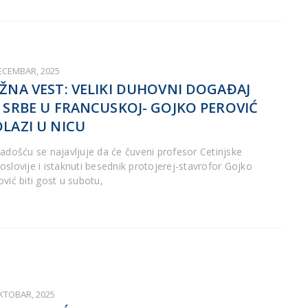
DECEMBAR, 2025
ŽNA VEST: VELIKI DUHOVNI DOGAĐAJ
 SRBE U FRANCUSKOJ- GOJKO PEROVIĆ
LAZI U NICU
radošću se najavljuje da će čuveni profesor Cetinjske
oslovije i istaknuti besednik protojerej-stavrofor Gojko
ović biti gost u subotu,
OKTOBAR, 2025