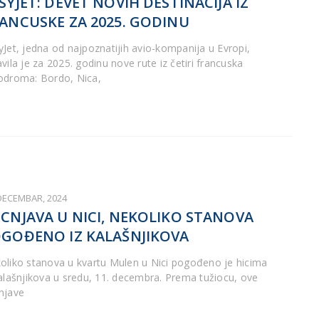
SYJET: DEVET NOVIH DESTINACIJA IZ
ANCUSKE ZA 2025. GODINU
yJet, jedna od najpoznatijih avio-kompanija u Evropi,
vila je za 2025. godinu nove rute iz četiri francuska
odroma: Bordo, Nica,
 DECEMBAR, 2024
CNJAVA U NICI, NEKOLIKO STANOVA
GOĐENO IZ KALAŠNJIKOVA
oliko stanova u kvartu Mulen u Nici pogođeno je hicima
kalašnjikova u sredu, 11. decembra. Prema tužiocu, ove
njave