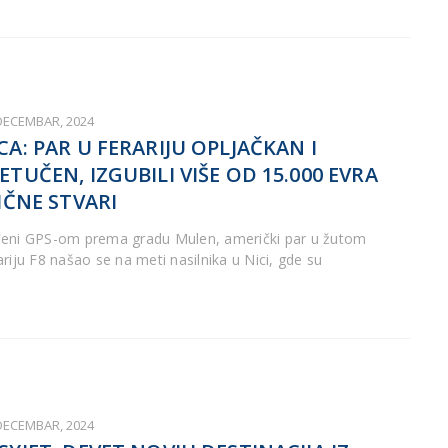
 DECEMBAR, 2024
CA: PAR U FERARIJU OPLJAČKAN I
ETUČEN, IZGUBILI VIŠE OD 15.000 EVRA
LIČNE STVARI
eni GPS-om prema gradu Mulen, američki par u žutom
ariju F8 našao se na meti nasilnika u Nici, gde su
 DECEMBAR, 2024