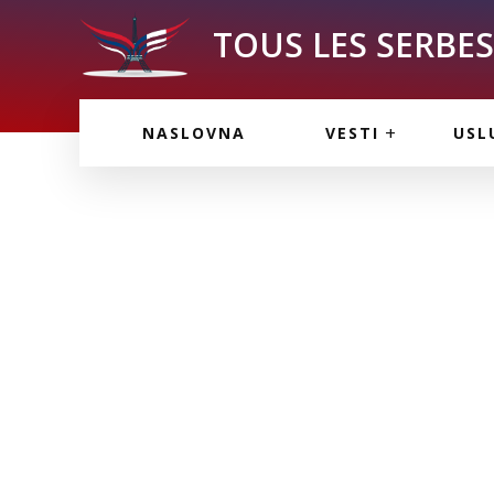
TOUS LES SERBES 
VESTI IZ FRANCU
OGL
NASLOVNA
VESTI
USL
VESTI IZ SRBIJE
VAŽ
VESTI IZ SVETA
KOR
INF