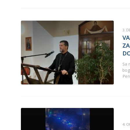
3. 
VA
ZA
DO
Sa 
bog
Per
4. 