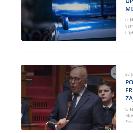
UP
ME
U N
vat
i nj
20. 
PO
FR
ZA
U N
obe
Feni