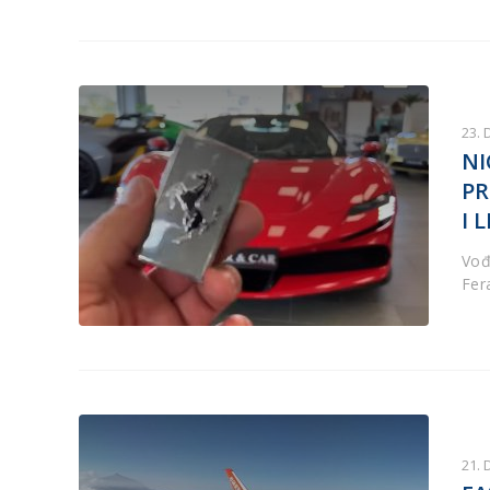
23.
NI
PR
I 
Vođ
Fer
21.