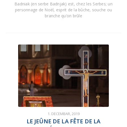
Badniak (en serbe Badnjak) est, chez les Serbes; un
personnage de Noël, esprit de la bûche, souche ou
branche qu’on brûle
1. DECEMBAR, 2019
LE JEÛNE DE LA FÊTE DE LA