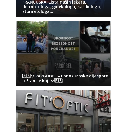
FRANCUSKA: Lista naših lekara,
dermatologa, ginekologa, kardiologa,
stomatologa…
🇷🇸✨ PARGOBEL – Ponos srpske dijaspore
u Francuskoj! ✨🇫🇷