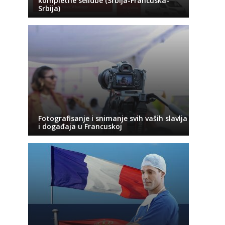
kompletne selidbe (Srbija-Francuska-
Srbija)
Fotografisanje i snimanje svih vaših slavlja
i događaja u Francuskoj