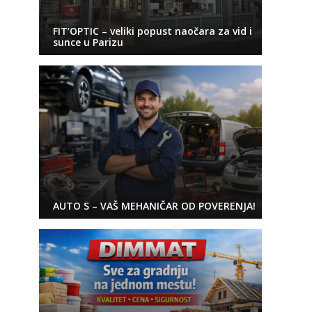
FIT’OPTIC – veliki popust naočara za vid i
sunce u Parizu
AUTO S – VAŠ MEHANIČAR OD POVERENJA!