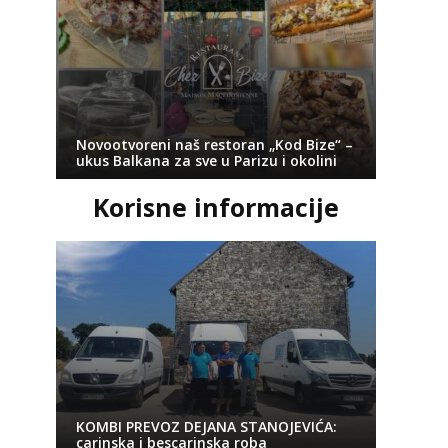
Novootvoreni naš restoran „Kod Bize“ –
ukus Balkana za sve u Parizu i okolini
Korisne informacije
KOMBI PREVOZ DEJANA STANOJEVIĆA:
carinska i bescarinska roba