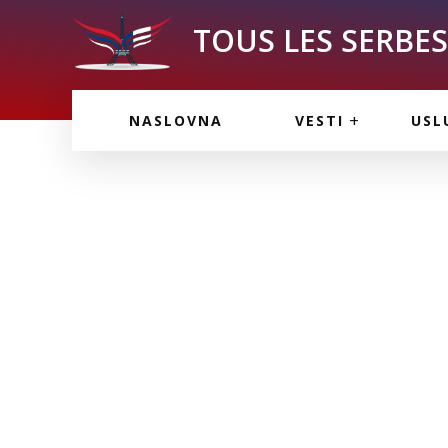
TOUS LES SERBES 
VESTI IZ FRANCU
OGL
NASLOVNA
VESTI
USL
VESTI IZ SRBIJE
VAŽ
VESTI IZ SVETA
KOR
INF