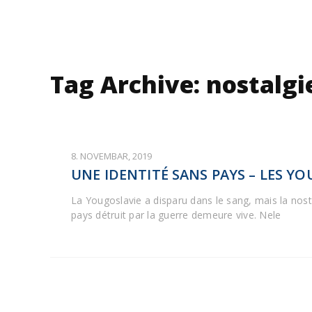
Tag Archive: nostalgi
8. NOVEMBAR, 2019
UNE IDENTITÉ SANS PAYS – LES Y
La Yougoslavie a disparu dans le sang, mais la nost
pays détruit par la guerre demeure vive. Nele