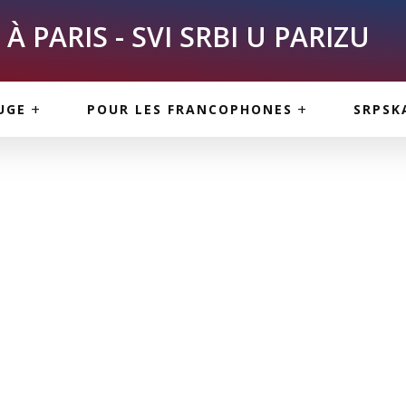
À PARIS - SVI SRBI U PARIZU
SKE
ASI
TOUS LES SERBES À
UGE
POUR LES FRANCOPHONES
SRPSK
PARIS
NE USLUGE
ARTICLES DE BLOG
ISNE
ORMACIJE
CUISINE SERBE
SERVICES