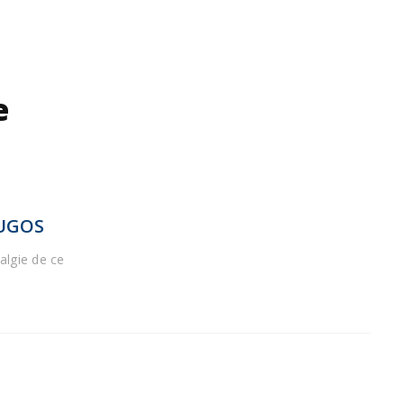
e
OUGOS
algie de ce