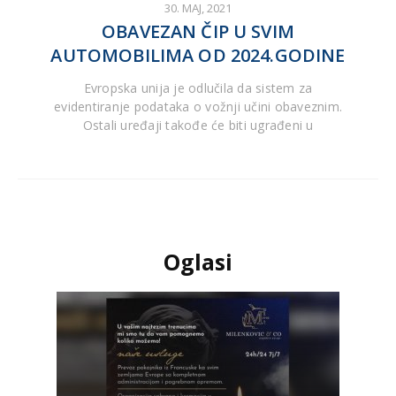
30. MAJ, 2021
OBAVEZAN ČIP U SVIM
AUTOMOBILIMA OD 2024.GODINE
Evropska unija je odlučila da sistem za
evidentiranje podataka o vožnji učini obaveznim.
Ostali uređaji takođe će biti ugrađeni u
Oglasi