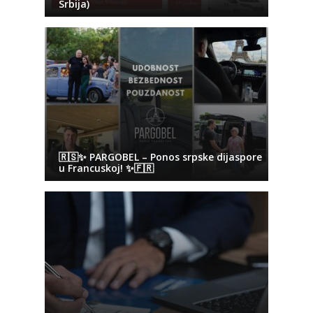
Srbija)
🇷🇸✨ PARGOBEL – Ponos srpske dijaspore
u Francuskoj! ✨🇫🇷