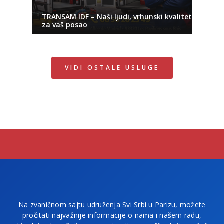
TRANSAM IDF – Naši ljudi, vrhunski kvalitet
za vaš posao
VIDI OSTALE USLUGE
Na zvaničnom sajtu udruženja Svi Srbi u Parizu, možete
pročitati najvažnije informacije o nama i našem radu,