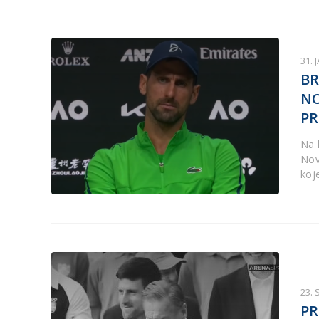
31. 
BR
NO
PR
Na 
Nov
koj
23.
PR