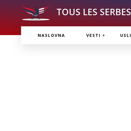
TOUS LES SERBES 
VESTI IZ FRANCU
OGL
NASLOVNA
VESTI
USL
VESTI IZ SRBIJE
VAŽ
VESTI IZ SVETA
KOR
INF