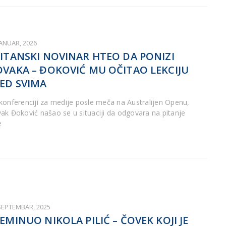
JANUAR, 2026
ITANSKI NOVINAR HTEO DA PONIZI
VAKA – ĐOKOVIĆ MU OČITAO LEKCIJU
ED SVIMA
konferenciji za medije posle meča na Australijen Openu,
ak Đoković našao se u situaciji da odgovara na pitanje
e
 SEPTEMBAR, 2025
EMINUO NIKOLA PILIĆ – ČOVEK KOJI JE