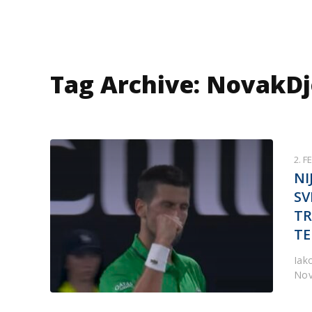
Tag Archive: NovakDj
2. F
NI
SV
TR
TE
Iak
Nov