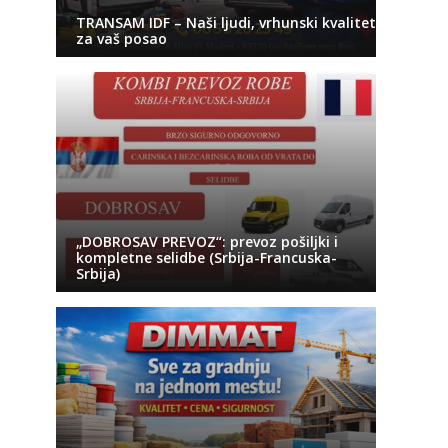
TRANSAM IDF – Naši ljudi, vrhunski kvalitet
za vaš posao
„DOBROSAV PREVOZ“: prevoz pošiljki i
kompletne selidbe (Srbija-Francuska-
Srbija)