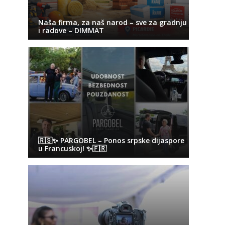
Naša firma, za naš narod – sve za gradnju
i radove – DIMMAT
🇷🇸✨ PARGOBEL – Ponos srpske dijaspore
u Francuskoj! ✨🇫🇷