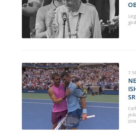
OB
Lege
god
7. 
NE
IS
SR
Car
jed
izn