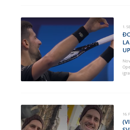
1. 
ĐO
LA
UP
Nov
Ope
igr
16. 
(V
SV