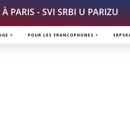
À PARIS - SVI SRBI U PARIZU
SKE
ASI
TOUS LES SERBES À
UGE
POUR LES FRANCOPHONES
SRPSK
PARIS
NE USLUGE
ARTICLES DE BLOG
ISNE
ORMACIJE
CUISINE SERBE
SERVICES