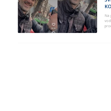
K
Na 
vod
pro