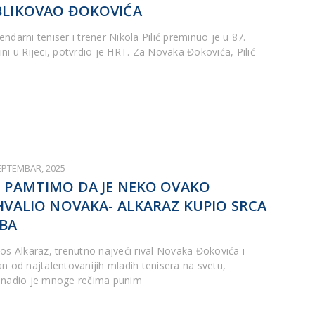
LIKOVAO ĐOKOVIĆA
ndarni teniser i trener Nikola Pilić preminuo je u 87.
ini u Rijeci, potvrdio je HRT. Za Novaka Đokovića, Pilić
SEPTEMBAR, 2025
 PAMTIMO DA JE NEKO OVAKO
HVALIO NOVAKA- ALKARAZ KUPIO SRCA
BA
los Alkaraz, trenutno najveći rival Novaka Đokovića i
an od najtalentovanijih mladih tenisera na svetu,
enadio je mnoge rečima punim