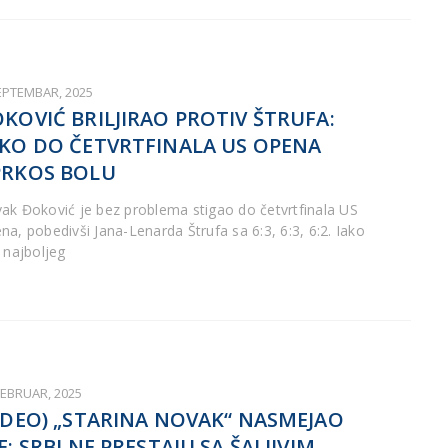
SEPTEMBAR, 2025
KOVIĆ BRILJIRAO PROTIV ŠTRUFA:
KO DO ČETVRTFINALA US OPENA
RKOS BOLU
ak Đoković je bez problema stigao do četvrtfinala US
na, pobedivši Jana-Lenarda Štrufa sa 6:3, 6:3, 6:2. Iako
a najboljeg
FEBRUAR, 2025
IDEO) „STARINA NOVAK“ NASMEJAO
E: SRBI NE PRESTAJU SA ŠALJIVIM