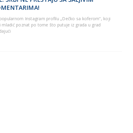
OMENTARIMA!
popularnom Instagram profilu „Dečko sa koferom“, koji
i mladić poznat po tome što putuje iz grada u grad
dajući