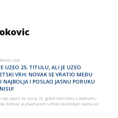
okovic
EBRUAR, 2026
JE UZEO 25. TITULU, ALI JE UZEO
ETSKI VRH: NOVAK SE VRATIO MEĐU
I NAJBOLJA I POSLAO JASNU PORUKU
NISU!
o nije uspeo da osvoji 25. grend slem titulu u Melburnu,
ak Đoković je plasmanom u finale Australijan opena još