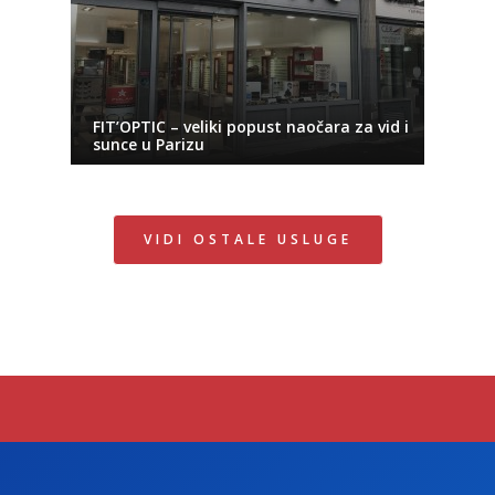
FIT’OPTIC – veliki popust naočara za vid i
sunce u Parizu
VIDI OSTALE USLUGE