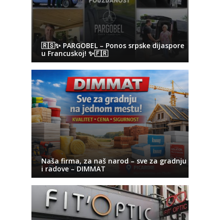
🇷🇸✨ PARGOBEL – Ponos srpske dijaspore
u Francuskoj! ✨🇫🇷
Naša firma, za naš narod – sve za gradnju
i radove – DIMMAT