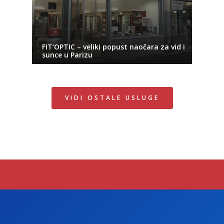
FIT’OPTIC – veliki popust naočara za vid i
sunce u Parizu
VIDI OSTALE USLUGE