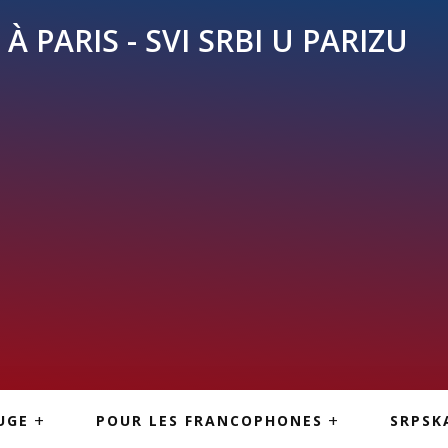
À PARIS - SVI SRBI U PARIZU
SKE
ASI
TOUS LES SERBES À
UGE
POUR LES FRANCOPHONES
SRPSK
PARIS
NE USLUGE