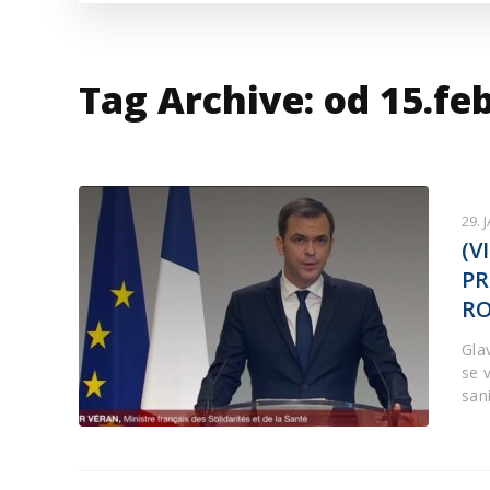
VESTI IZ SVETA
KOR
INF
Tag Archive: od 15.fe
29. 
(V
PR
RO
Gla
se 
san