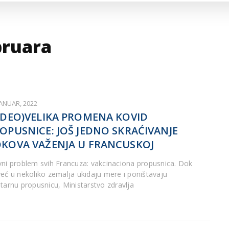
ARTICLES DE BLOG
ISNE
ORMACIJE
CUISINE SERBE
SERVICES
bruara
JANUAR, 2022
IDEO)VELIKA PROMENA KOVID
OPUSNICE: JOŠ JEDNO SKRAĆIVANJE
KOVA VAŽENJA U FRANCUSKOJ
vni problem svih Francuza: vakcinaciona propusnica. Dok
već u nekoliko zemalja ukidaju mere i poništavaju
itarnu propusnicu, Ministarstvo zdravlja