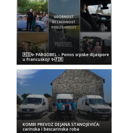
🇷🇸✨ PARGOBEL – Ponos srpske dijaspore
u Francuskoj! ✨🇫🇷
KOMBI PREVOZ DEJANA STANOJEVIĆA:
carinska i bescarinska roba