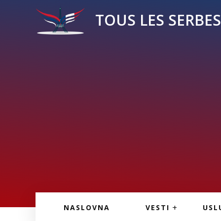
TOUS LES SERBES 
VESTI IZ FRANCU
OGL
NASLOVNA
VESTI
USL
VESTI IZ SRBIJE
VAŽ