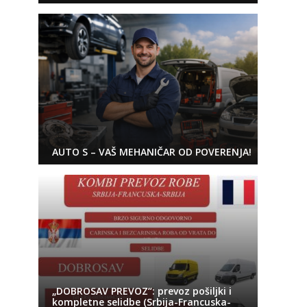
AUTO S – VAŠ MEHANIČAR OD POVERENJA!
„DOBROSAV PREVOZ“: prevoz pošiljki i
kompletne selidbe (Srbija-Francuska-