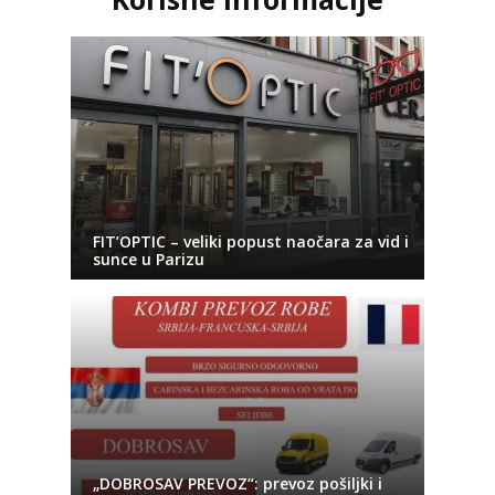
FIT’OPTIC – veliki popust naočara za vid i
sunce u Parizu
„DOBROSAV PREVOZ“: prevoz pošiljki i