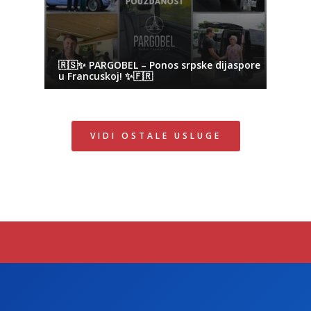
🇷🇸✨ PARGOBEL – Ponos srpske dijaspore
u Francuskoj! ✨🇫🇷
VIDI OSTALE USLUGE