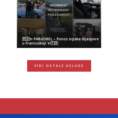
🇷🇸✨ PARGOBEL – Ponos srpske dijaspore
u Francuskoj! ✨🇫🇷
VIDI OSTALE USLUGE