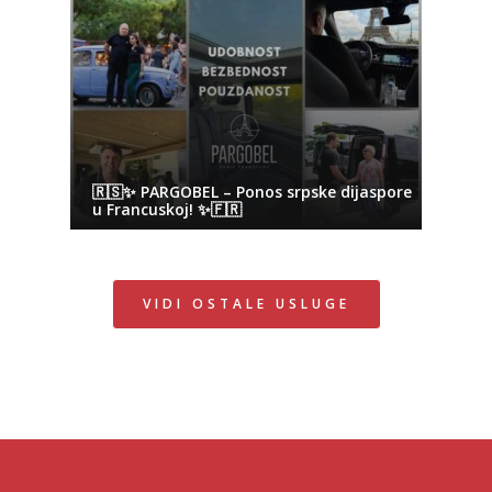
🇷🇸✨ PARGOBEL – Ponos srpske dijaspore
u Francuskoj! ✨🇫🇷
VIDI OSTALE USLUGE