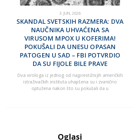
3. JUN, 2026
SKANDAL SVETSKIH RAZMERA: DVA
NAUČNIKA UHVAĆENA SA
VIRUSOM MPOX U KOFERIMA!
POKUŠALI DA UNESU OPASAN
PATOGEN U SAD – FBI POTVRDIO
DA SU FIJOLE BILE PRAVE
Dva virologa iz jednog od najprestižnijih američkih
istraživačkih instituta uhapšena su i zvanično
optužena nakon što su pokušali da u
Oglasi