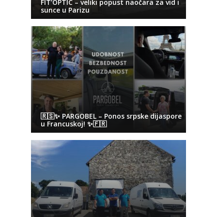
FIT’OPTIC – veliki popust naočara za vid i
sunce u Parizu
🇷🇸✨ PARGOBEL – Ponos srpske dijaspore
u Francuskoj! ✨🇫🇷