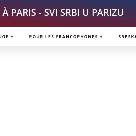
À PARIS - SVI SRBI U PARIZU
SKE
ASI
TOUS LES SERBES À
UGE
POUR LES FRANCOPHONES
SRPSK
PARIS
NE USLUGE
ARTICLES DE BLOG
ISNE
ORMACIJE
CUISINE SERBE
SERVICES