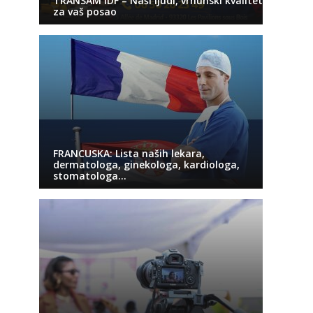
TRANSAM IDF – Naši ljudi, vrhunski kvalitet
za vaš posao
FRANCUSKA: Lista naših lekara,
dermatologa, ginekologa, kardiologa,
stomatologa…