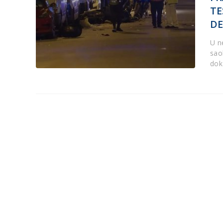
TE
DE
U n
sao
dok