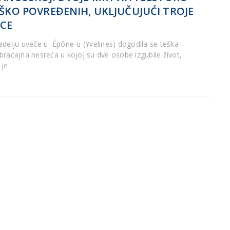
ŠKO POVREĐENIH, UKLJUČUJUĆI TROJE
CE
edelju uveče u Épône-u (Yvelines) dogodila se teška
braćajna nesreća u kojoj su dve osobe izgubile život,
 je