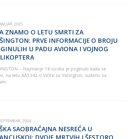
JANUAR, 2025
A ZNAMO O LETU SMRTI ZA
ŠINGTON: PRVE INFORMACIJE O BROJU
GINULIH U PADU AVIONA I VOJNOG
LIKOPTERA
INGTON – Najmanje 18 osoba je poginulo kada se
on, na letu AA5342 iz Vičite za Vašington, sudario sa
nim
 SEPTEMBAR, 2024
ŠKA SAOBRAĆAJNA NESREĆA U
ANCUSKOJ: DVOJE MRTVIH I ŠESTORO