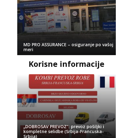
MD PRO ASSURANCE – osiguranje po vašoj
meri
Korisne informacije
„DOBROSAV PREVOZ“: prevoz pošiljki i
kompletne selidbe (Srbija-Francuska-
Srbija)