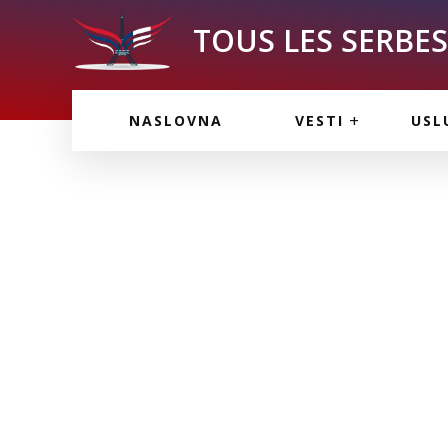
TOUS LES SERBES 
VESTI IZ FRANCU
OGL
NASLOVNA
VESTI
USL
VESTI IZ SRBIJE
VAŽ
VESTI IZ SVETA
KOR
INF