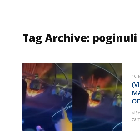
Tag Archive: poginuli
16. 
(V
MA
OD
Više
zah