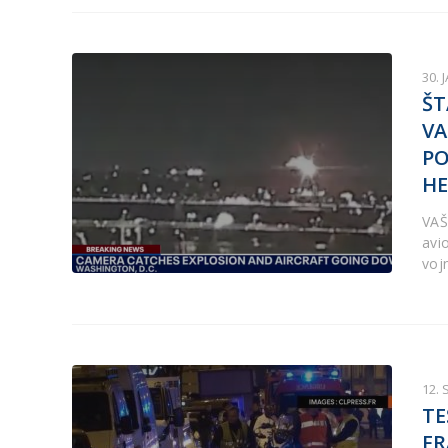
30. 
ŠT
VA
PO
HE
VAŠ
avi
voj
12.
TE
FR