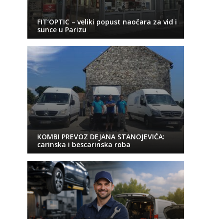
FIT’OPTIC – veliki popust naočara za vid i
sunce u Parizu
KOMBI PREVOZ DEJANA STANOJEVIĆA:
carinska i bescarinska roba