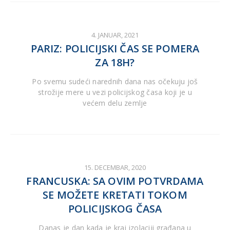
4. JANUAR, 2021
PARIZ: POLICIJSKI ČAS SE POMERA
ZA 18H?
Po svemu sudeći narednih dana nas očekuju još
strožije mere u vezi policijskog časa koji je u
većem delu zemlje
15. DECEMBAR, 2020
FRANCUSKA: SA OVIM POTVRDAMA
SE MOŽETE KRETATI TOKOM
POLICIJSKOG ČASA
Danas je dan kada je kraj izolaciji građana u