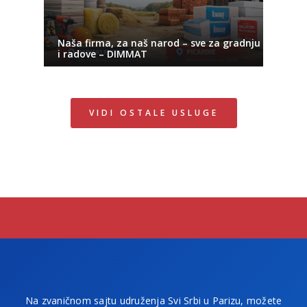
Naša firma, za naš narod – sve za gradnju
i radove – DIMMAT
VIDI OSTALE USLUGE
Na zvaničnom sajtu udruženja Svi Srbi u Parizu, možete