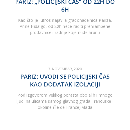
PARIZ: „POLICIJSKI ČAS“ OD 22H DO
6H
Kao što je jutros najavila gradonačelnica Pariza,
Anne Hidalgo, od 22h neće raditi prehrambene
prodavnice i radnje koje nude hranu
3. NOVEMBAR, 2020
PARIZ: UVODI SE POLICIJSKI ČAS
KAO DODATAK IZOLACIJI
Pod izgovorom velikog porasta obolelih i mnogo
ljudi na ulicama samog glavnog grada Francuske i
okoline (Île de France) vlada