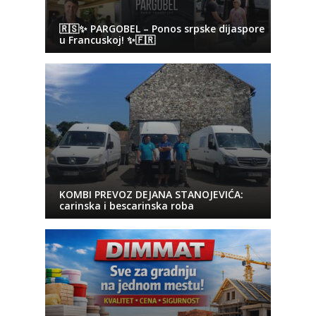
🇷🇸✨ PARGOBEL – Ponos srpske dijaspore
u Francuskoj! ✨🇫🇷
KOMBI PREVOZ DEJANA STANOJEVIĆA:
carinska i bescarinska roba