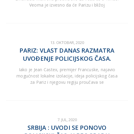
Veoma je izvesno da će Parizu i bližoj
13. OKTOBAR, 2020
PARIZ: VLAST DANAS RAZMATRA
UVOĐENJE POLICIJSKOG ČASA.
Iako je Jean Castex, premijer Francuske, najavio
mogućnost lokalne izolacije, ideja policijskog časa
za Pariz i njegovu regiju proučava se
7. JUL, 2020
SRBIJA : UVODI SE PONOVO