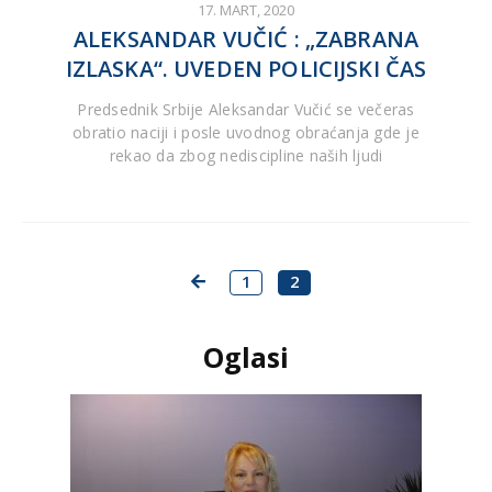
17. MART, 2020
ALEKSANDAR VUČIĆ : „ZABRANA
IZLASKA“. UVEDEN POLICIJSKI ČAS
Predsednik Srbije Aleksandar Vučić se večeras
obratio naciji i posle uvodnog obraćanja gde je
rekao da zbog nediscipline naših ljudi
1
2
Oglasi