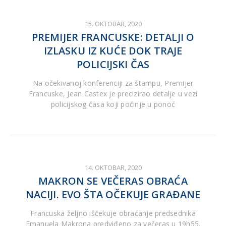
15. OKTOBAR, 2020
PREMIJER FRANCUSKE: DETALJI O
IZLASKU IZ KUĆE DOK TRAJE
POLICIJSKI ČAS
Na očekivanoj konferenciji za štampu, Premijer
Francuske, Jean Castex je precizirao detalje u vezi
policijskog časa koji počinje u ponoć
14. OKTOBAR, 2020
MAKRON SE VEČERAS OBRAĆA
NACIJI. EVO ŠTA OČEKUJE GRAĐANE
Francuska željno iščekuje obraćanje predsednika
Emanuela Makrona predviđeno za večeras u 19h55.