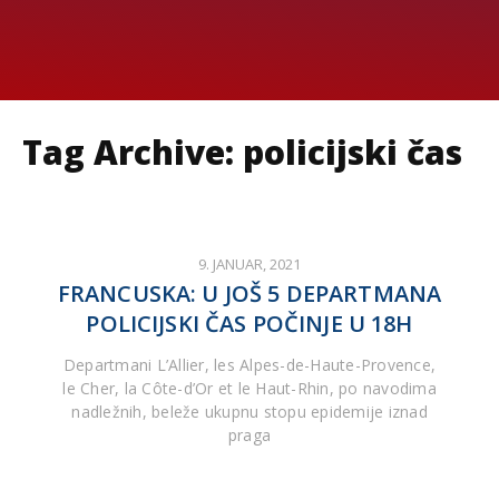
Tag Archive: policijski čas
9. JANUAR, 2021
FRANCUSKA: U JOŠ 5 DEPARTMANA
POLICIJSKI ČAS POČINJE U 18H
Departmani L’Allier, les Alpes-de-Haute-Provence,
le Cher, la Côte-d’Or et le Haut-Rhin, po navodima
nadležnih, beleže ukupnu stopu epidemije iznad
praga