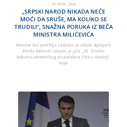
14. APRIL, 2024
„SRPSKI NAROD NIKADA NEĆE
MOĆI DA SRUŠE, MA KOLIKO SE
TRUDILI“, SNAŽNA PORUKA IZ BEČA
MINISTRA MILIĆEVIĆA
Ministar bez portfelja zadužen za oblast dijaspore
Đorđe Milićević otvorio je juče „39. Smotru
kulturno-umetničkog stvaralaštva Srba u Austriji“,
koja