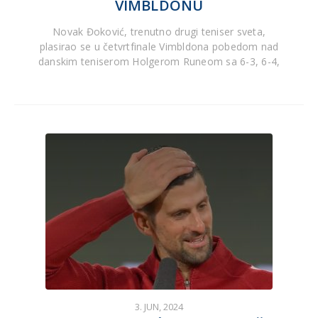
VIMBLDONU
Novak Đoković, trenutno drugi teniser sveta,
plasirao se u četvrtfinale Vimbldona pobedom nad
danskim teniserom Holgerom Runeom sa 6-3, 6-4,
3. JUN, 2024