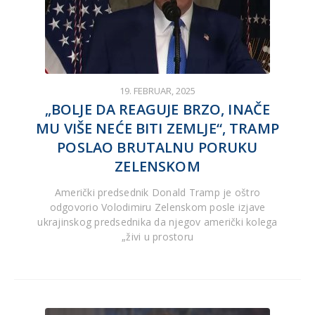
19. FEBRUAR, 2025
„BOLJE DA REAGUJE BRZO, INAČE
MU VIŠE NEĆE BITI ZEMLJE“, TRAMP
POSLAO BRUTALNU PORUKU
ZELENSKOM
Američki predsednik Donald Tramp je oštro
odgovorio Volodimiru Zelenskom posle izjave
ukrajinskog predsednika da njegov američki kolega
„živi u prostoru