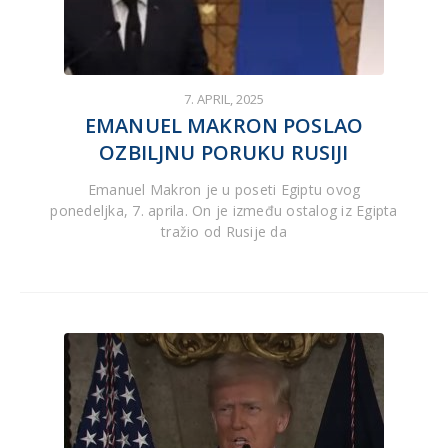
7. APRIL, 2025
EMANUEL MAKRON POSLAO
OZBILJNU PORUKU RUSIJI
Emanuel Makron je u poseti Egiptu ovog
ponedeljka, 7. aprila. On je između ostalog iz Egipta
tražio od Rusije da