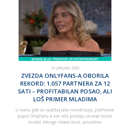
19. JANUAR, 2025
ZVEZDA ONLYFANS-A OBORILA
REKORD: 1.057 PARTNERA ZA 12
SATI – PROFITABILAN POSAO, ALI
LOŠ PRIMER MLADIMA
U svetu gde se sadržaj lako monetizuje, platforme
poput OnlyFans-a sve više postaju unosan biznis
model. Mnoge mlade žene, privučene