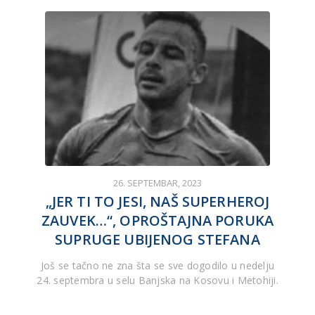
26. SEPTEMBAR, 2023
„JER TI TO JESI, NAŠ SUPERHEROJ
ZAUVEK…“, OPROŠTAJNA PORUKA
SUPRUGE UBIJENOG STEFANA
Još se tačno ne zna šta se sve dogodilo u nedelju
24. septembra u selu Banjska na Kosovu i Metohiji.