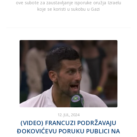
ove subote za zaustavljanje isporuke oružja Izraelu
koje se koristi u sukobu u Gazi
12. JUL, 2024
(VIDEO) FRANCUZI PODRŽAVAJU
ĐOKOVIĆEVU PORUKU PUBLICI NA