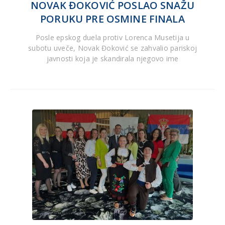
NOVAK ĐOKOVIĆ POSLAO SNAŽU
PORUKU PRE OSMINE FINALA
Posle epskog duela protiv Lorenca Musetija u
subotu uveče, Novak Đoković se zahvalio pariskoj
javnosti koja je skandirala njegovo ime