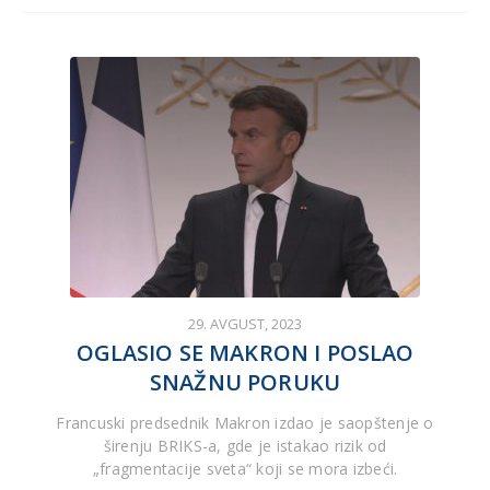
29. AVGUST, 2023
OGLASIO SE MAKRON I POSLAO
SNAŽNU PORUKU
Francuski predsednik Makron izdao je saopštenje o
širenju BRIKS-a, gde je istakao rizik od
„fragmentacije sveta“ koji se mora izbeći.