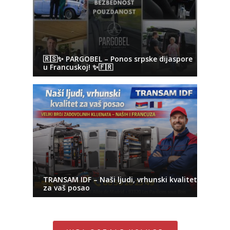
🇷🇸✨ PARGOBEL – Ponos srpske dijaspore
u Francuskoj! ✨🇫🇷
TRANSAM IDF – Naši ljudi, vrhunski kvalitet
za vaš posao