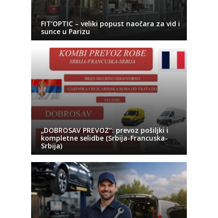
FIT’OPTIC – veliki popust naočara za vid i
sunce u Parizu
„DOBROSAV PREVOZ“: prevoz pošiljki i
kompletne selidbe (Srbija-Francuska-
Srbija)