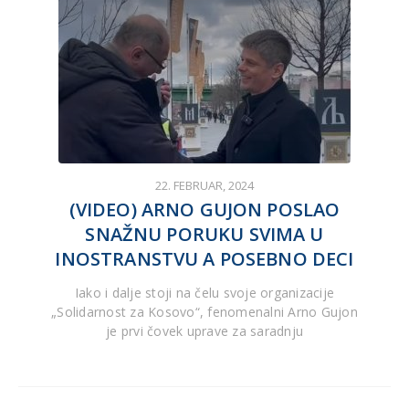
22. FEBRUAR, 2024
(VIDEO) ARNO GUJON POSLAO
SNAŽNU PORUKU SVIMA U
INOSTRANSTVU A POSEBNO DECI
Iako i dalje stoji na čelu svoje organizacije
„Solidarnost za Kosovo“, fenomenalni Arno Gujon
je prvi čovek uprave za saradnju