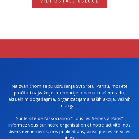
VIDI OSTALE USLUGE
Na zvaničnom sajtu udruženja Svi Srbi u Parizu, možete
pročitati najvažnije informacije o nama i našem radu,
aktuelnim događajima, organizacijama naših akcija, važnih
usluga…
Sur le site de l’association “Tous les Serbes à Paris”
informez vous sur notre organisation et notre activité, nos
divers événements, nos publications, ainsi que les services
utiles.