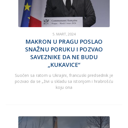
5. MART, 2024
MAKRON U PRAGU POSLAO
SNAŽNU PORUKU I POZVAO
SAVEZNIKE DA NE BUDU
„KUKAVICE“
Suočen sa ratom u Ukrajini, francuski predsednik je
pozvao da se „živi u skladu sa istorijom i hrabrošću
koju ona