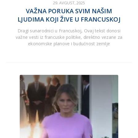
29. AVGUST, 2025
VAŽNA PORUKA SVIM NAŠIM
LJUDIMA KOJI ŽIVE U FRANCUSKOJ
Dragi sunarodnici u Francuskoj, Ovaj tekst donosi
važne vesti iz francuske politike, direktno vezane za
ekonomske planove i budućnost zemlje