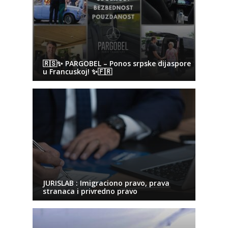
🇷🇸✨ PARGOBEL – Ponos srpske dijaspore
u Francuskoj! ✨🇫🇷
JURISLAB : Imigraciono pravo, prava
stranaca i privredno pravo