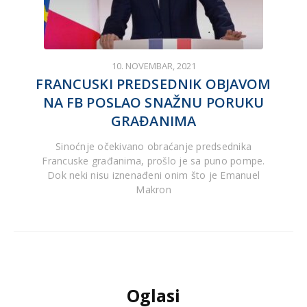
10. NOVEMBAR, 2021
FRANCUSKI PREDSEDNIK OBJAVOM
NA FB POSLAO SNAŽNU PORUKU
GRAĐANIMA
Sinoćnje očekivano obraćanje predsednika
Francuske građanima, prošlo je sa puno pompe.
Dok neki nisu iznenađeni onim što je Emanuel
Makron
Oglasi