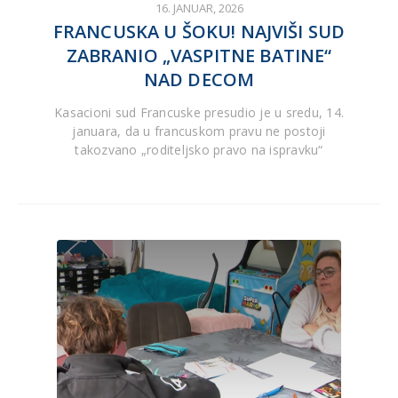
16. JANUAR, 2026
FRANCUSKA U ŠOKU! NAJVIŠI SUD
ZABRANIO „VASPITNE BATINE“
NAD DECOM
Kasacioni sud Francuske presudio je u sredu, 14.
januara, da u francuskom pravu ne postoji
takozvano „roditeljsko pravo na ispravku“