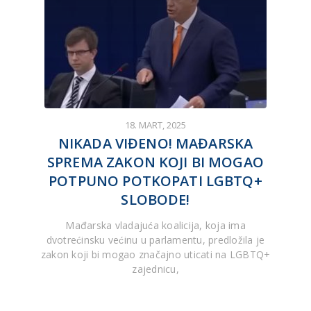
18. MART, 2025
NIKADA VIĐENO! MAĐARSKA
SPREMA ZAKON KOJI BI MOGAO
POTPUNO POTKOPATI LGBTQ+
SLOBODE!
Mađarska vladajuća koalicija, koja ima
dvotrećinsku većinu u parlamentu, predložila je
zakon koji bi mogao značajno uticati na LGBTQ+
zajednicu,