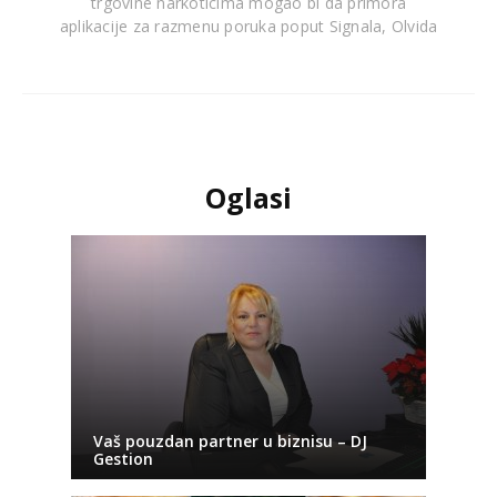
trgovine narkoticima mogao bi da primora
aplikacije za razmenu poruka poput Signala, Olvida
Oglasi
Vaš pouzdan partner u biznisu – DJ
Gestion