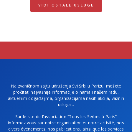
VIDI OSTALE USLUGE
Na zvaničnom sajtu udruženja Svi Srbi u Parizu, možete
pročitati najvažnije informacije o nama i našem radu,
aktuelnim događajima, organizacijama naših akcija, važnih
usluga…
Sur le site de l’association “Tous les Serbes à Paris”
informez vous sur notre organisation et notre activité, nos
divers événements, nos publications, ainsi que les services