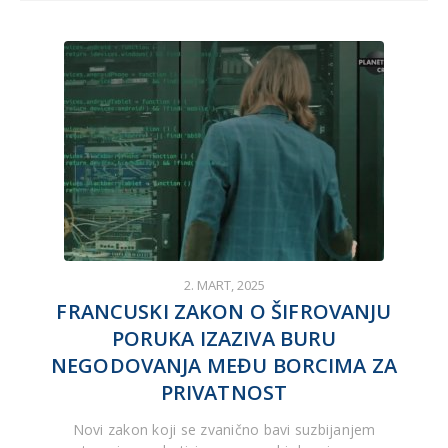
2. MART, 2025
FRANCUSKI ZAKON O ŠIFROVANJU
PORUKA IZAZIVA BURU
NEGODOVANJA MEĐU BORCIMA ZA
PRIVATNOST
Novi zakon koji se zvanično bavi suzbijanjem