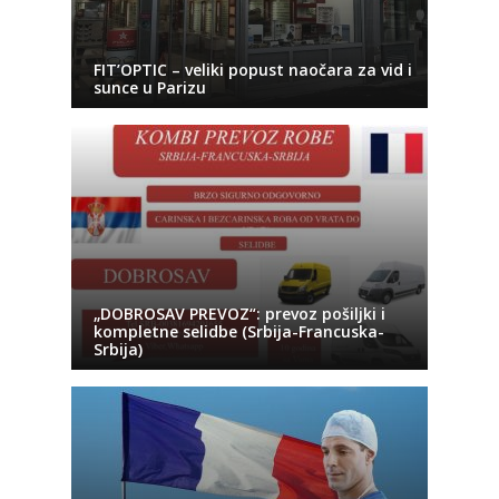
FIT’OPTIC – veliki popust naočara za vid i
sunce u Parizu
„DOBROSAV PREVOZ“: prevoz pošiljki i
kompletne selidbe (Srbija-Francuska-
Srbija)