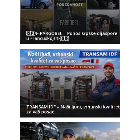
🇷🇸✨ PARGOBEL – Ponos srpske dijaspore
u Francuskoj! ✨🇫🇷
TRANSAM IDF – Naši ljudi, vrhunski kvalitet
za vaš posao