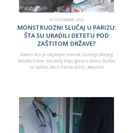
10. DECEMBAR, 2025
MONSTRUOZNI SLUČAJ U PARIZU:
ŠTA SU URADILI DETETU POD
ZAŠTITOM DRŽAVE?
Nakon što je objavljen snimak osmogodišnjeg
dečaka kome staratelji briju glavu u domu Službe
za zaštitu dece Pariza (ASE), aktivista