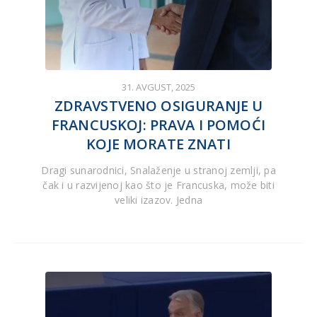
31. AVGUST, 2025
ZDRAVSTVENO OSIGURANJE U
FRANCUSKOJ: PRAVA I POMOĆI
KOJE MORATE ZNATI
Dragi sunarodnici, Snalaženje u stranoj zemlji, pa
čak i u razvijenoj kao što je Francuska, može biti
veliki izazov. Jedna