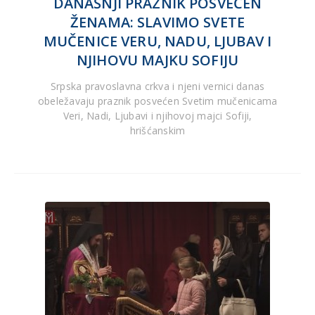
DANAŠNJI PRAZNIK POSVEĆEN
ŽENAMA: SLAVIMO SVETE
MUČENICE VERU, NADU, LJUBAV I
NJIHOVU MAJKU SOFIJU
Srpska pravoslavna crkva i njeni vernici danas
obeležavaju praznik posvećen Svetim mučenicama
Veri, Nadi, Ljubavi i njihovoj majci Sofiji,
hrišćanskim