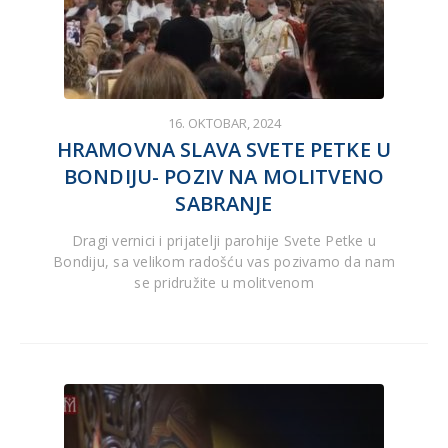
16. OKTOBAR, 2024
HRAMOVNA SLAVA SVETE PETKE U
BONDIJU- POZIV NA MOLITVENO
SABRANJE
Dragi vernici i prijatelji parohije Svete Petke u
Bondiju, sa velikom radošću vas pozivamo da nam
se pridružite u molitvenom