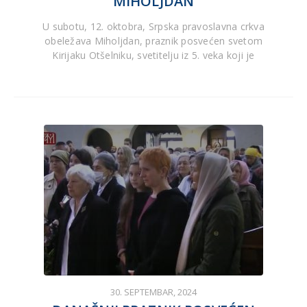
MIHOLJDAN
U subotu, 12. oktobra, Srpska pravoslavna crkva
obeležava Miholjdan, praznik posvećen svetom
Kirijaku Otšelniku, svetitelju iz 5. veka koji je
30. SEPTEMBAR, 2024