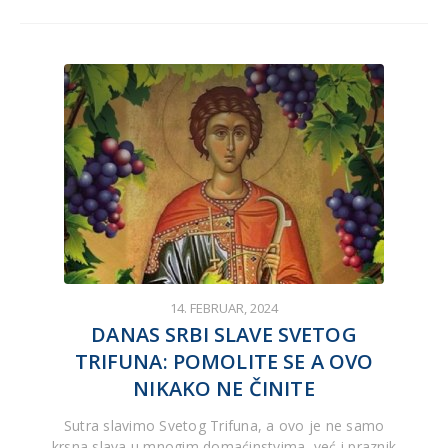
14. FEBRUAR, 2024
DANAS SRBI SLAVE SVETOG
TRIFUNA: POMOLITE SE A OVO
NIKAKO NE ČINITE
Sutra slavimo Svetog Trifuna, a ovo je ne samo
krsna slava u mnogim domaćinstvima, već i praznik