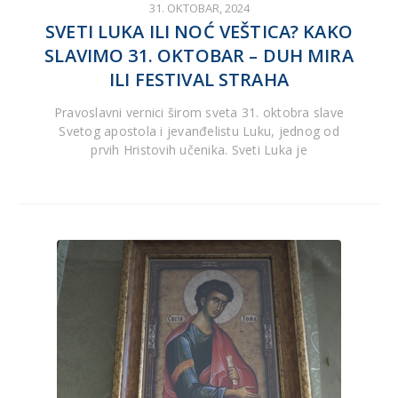
31. OKTOBAR, 2024
SVETI LUKA ILI NOĆ VEŠTICA? KAKO
SLAVIMO 31. OKTOBAR – DUH MIRA
ILI FESTIVAL STRAHA
Pravoslavni vernici širom sveta 31. oktobra slave
Svetog apostola i jevanđelistu Luku, jednog od
prvih Hristovih učenika. Sveti Luka je