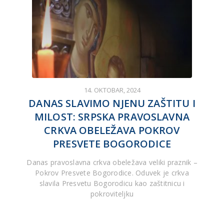
14. OKTOBAR, 2024
DANAS SLAVIMO NJENU ZAŠTITU I
MILOST: SRPSKA PRAVOSLAVNA
CRKVA OBELEŽAVA POKROV
PRESVETE BOGORODICE
Danas pravoslavna crkva obeležava veliki praznik –
Pokrov Presvete Bogorodice. Oduvek je crkva
slavila Presvetu Bogorodicu kao zaštitnicu i
pokroviteljku