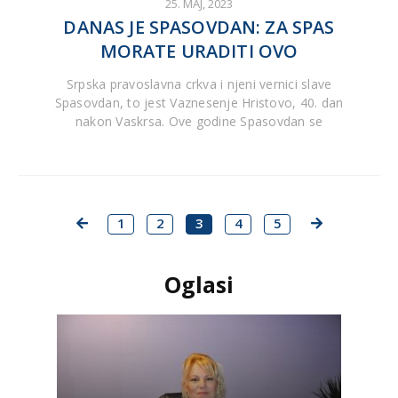
25. MAJ, 2023
DANAS JE SPASOVDAN: ZA SPAS
MORATE URADITI OVO
Srpska pravoslavna crkva i njeni vernici slave
Spasovdan, to jest Vaznesenje Hristovo, 40. dan
nakon Vaskrsa. Ove godine Spasovdan se
1
2
3
4
5
Oglasi