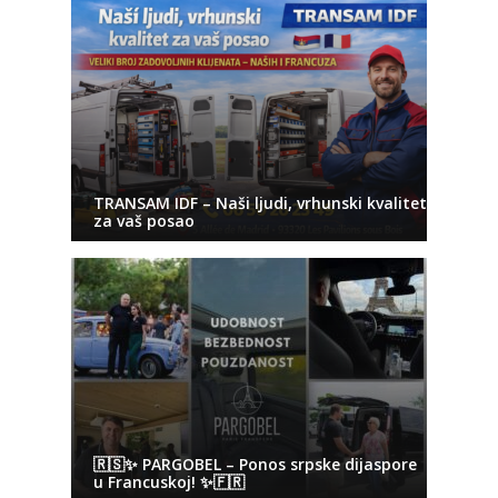
TRANSAM IDF – Naši ljudi, vrhunski kvalitet
za vaš posao
🇷🇸✨ PARGOBEL – Ponos srpske dijaspore
u Francuskoj! ✨🇫🇷