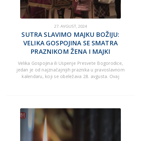
27. AVGUST, 2024
SUTRA SLAVIMO MAJKU BOŽIJU:
VELIKA GOSPOJINA SE SMATRA
PRAZNIKOM ŽENA I MAJKI
Velika Gospojina ili Uspenje Presvete Bogorodice,
jedan je od najznačajnijih praznika u pravoslavnom
kalendaru, koji se obeležava 28. avgusta. Ovaj