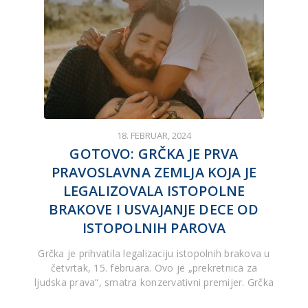
18. FEBRUAR, 2024
GOTOVO: GRČKA JE PRVA
PRAVOSLAVNA ZEMLJA KOJA JE
LEGALIZOVALA ISTOPOLNE
BRAKOVE I USVAJANJE DECE OD
ISTOPOLNIH PAROVA
Grčka je prihvatila legalizaciju istopolnih brakova u
četvrtak, 15. februara. Ovo je „prekretnica za
ljudska prava“, smatra konzervativni premijer. Grčka