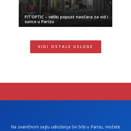
FIT’OPTIC – veliki popust naočara za vid i
sunce u Parizu
VIDI OSTALE USLUGE
Na zvaničnom sajtu udruženja Svi Srbi u Parizu, možete