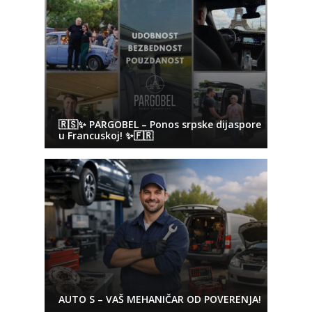
🇷🇸✨ PARGOBEL – Ponos srpske dijaspore
u Francuskoj! ✨🇫🇷
AUTO S – VAŠ MEHANIČAR OD POVERENJA!