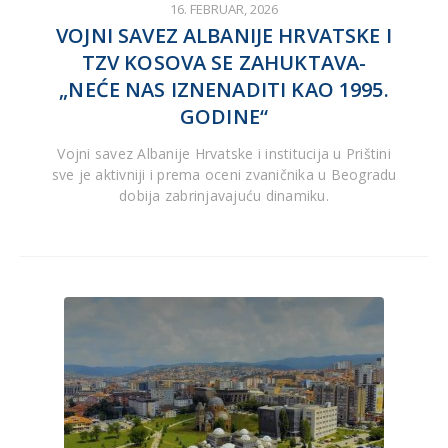
16. FEBRUAR, 2026
VOJNI SAVEZ ALBANIJE HRVATSKE I
TZV KOSOVA SE ZAHUKTAVA-
„NEĆE NAS IZNENADITI KAO 1995.
GODINE“
Vojni savez Albanije Hrvatske i institucija u Prištini
sve je aktivniji i prema oceni zvaničnika u Beogradu
dobija zabrinjavajuću dinamiku.