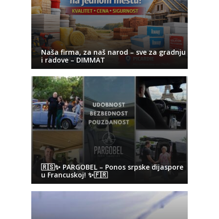
Naša firma, za naš narod – sve za gradnju
i radove – DIMMAT
🇷🇸✨ PARGOBEL – Ponos srpske dijaspore
u Francuskoj! ✨🇫🇷