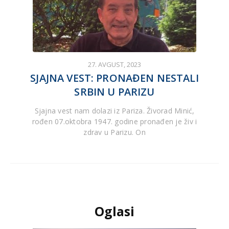
27. AVGUST, 2023
SJAJNA VEST: PRONAĐEN NESTALI
SRBIN U PARIZU
Sjajna vest nam dolazi iz Pariza. Živorad Minić,
rođen 07.oktobra 1947. godine pronađen je živ i
zdrav u Parizu. On
Oglasi