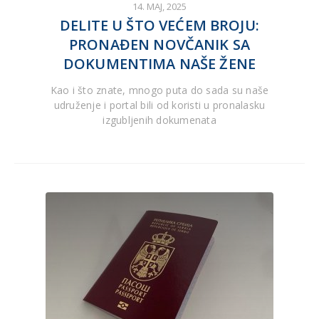
14. MAJ, 2025
DELITE U ŠTO VEĆEM BROJU:
PRONAĐEN NOVČANIK SA
DOKUMENTIMA NAŠE ŽENE
Kao i što znate, mnogo puta do sada su naše
udruženje i portal bili od koristi u pronalasku
izgubljenih dokumenata