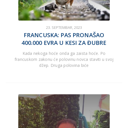
23. SEPTEMBAR, 2023
FRANCUSKA: PAS PRONAŠAO
400.000 EVRA U KESI ZA ĐUBRE
Kada nekoga hoće onda ga zaista hoće. Po
francuskom zakonu će polovinu novca staviti u svoj
džep. Druga polovina biće