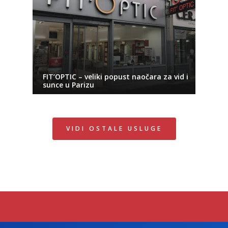
FIT’OPTIC – veliki popust naočara za vid i
sunce u Parizu
VIDI OSTALE USLUGE