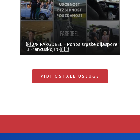
🇷🇸✨ PARGOBEL – Ponos srpske dijaspore
u Francuskoj! ✨🇫🇷
VIDI OSTALE USLUGE