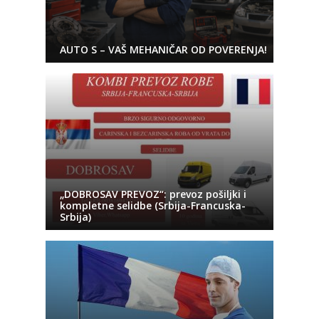
AUTO S – VAŠ MEHANIČAR OD POVERENJA!
„DOBROSAV PREVOZ“: prevoz pošiljki i
kompletne selidbe (Srbija-Francuska-
Srbija)