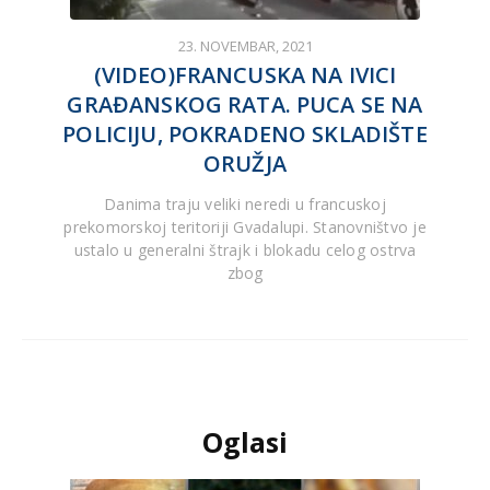
23. NOVEMBAR, 2021
(VIDEO)FRANCUSKA NA IVICI
GRAĐANSKOG RATA. PUCA SE NA
POLICIJU, POKRADENO SKLADIŠTE
ORUŽJA
Danima traju veliki neredi u francuskoj
prekomorskoj teritoriji Gvadalupi. Stanovništvo je
ustalo u generalni štrajk i blokadu celog ostrva
zbog
Oglasi