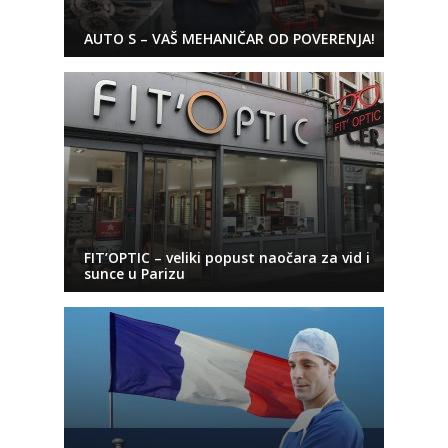
AUTO S – VAŠ MEHANIČAR OD POVERENJA!
FIT’OPTIC – veliki popust naočara za vid i
sunce u Parizu