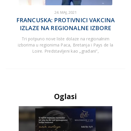
24. MAJ, 2021
FRANCUSKA: PROTIVNICI VAKCINA
IZLAZE NA REGIONALNE IZBORE
Tri potpuno nove liste dolaze na regionalnim
izborima u regionima Paca, Bretanja i Pays de la
Loire. Predstavljeni kao „građani“,
Oglasi