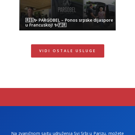
🇷🇸✨ PARGOBEL – Ponos srpske dijaspore
u Francuskoj! ✨🇫🇷
VIDI OSTALE USLUGE
Na zvaničnom sajtu udruženja Svi Srbi u Parizu, možete