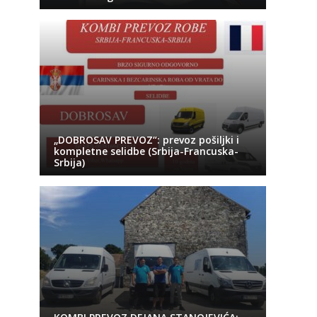
„DOBROSAV PREVOZ“: prevoz pošiljki i
kompletne selidbe (Srbija-Francuska-
Srbija)