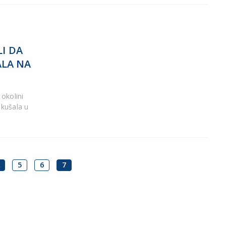
I DA
ALA NA
okolini
okušala u
…
5
6
7