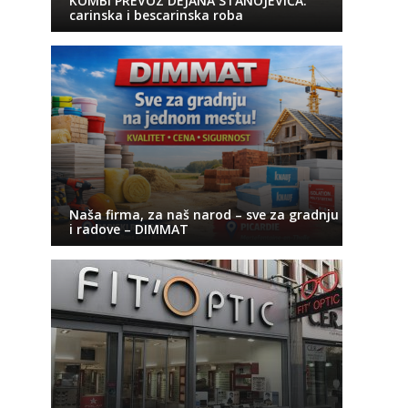
KOMBI PREVOZ DEJANA STANOJEVIĆA:
carinska i bescarinska roba
Naša firma, za naš narod – sve za gradnju
i radove – DIMMAT