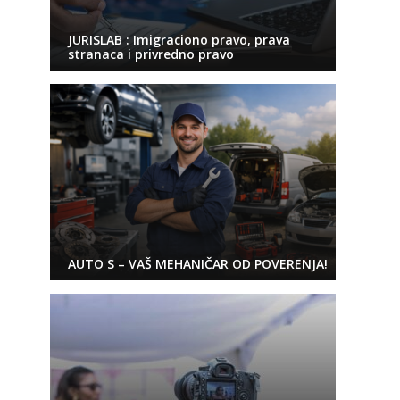
JURISLAB : Imigraciono pravo, prava
stranaca i privredno pravo
AUTO S – VAŠ MEHANIČAR OD POVERENJA!