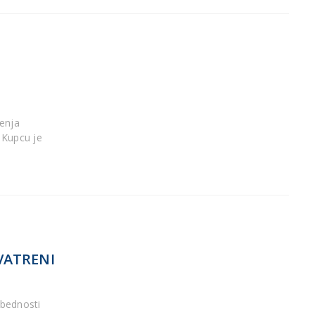
đenja
 Kupcu je
VATRENI
bednosti