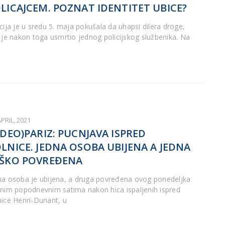
LICAJCEM. POZNAT IDENTITET UBICE?
icija je u sredu 5. maja pokušala da uhapsi dilera droge,
i je nakon toga usmrtio jednog policijskog službenika. Na
APRIL, 2021
IDEO)PARIZ: PUCNJAVA ISPRED
LNICE. JEDNA OSOBA UBIJENA A JEDNA
ŠKO POVREĐENA
na osoba je ubijena, a druga povređena ovog ponedeljka
anim popodnevnim satima nakon hica ispaljenih ispred
nice Henri-Dunant, u