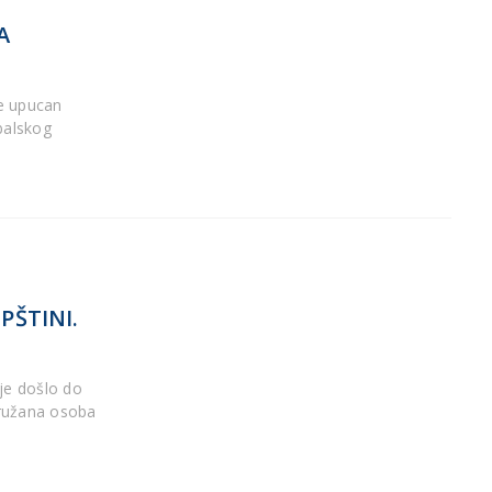
A
je upucan
dbalskog
PŠTINI.
 je došlo do
oružana osoba