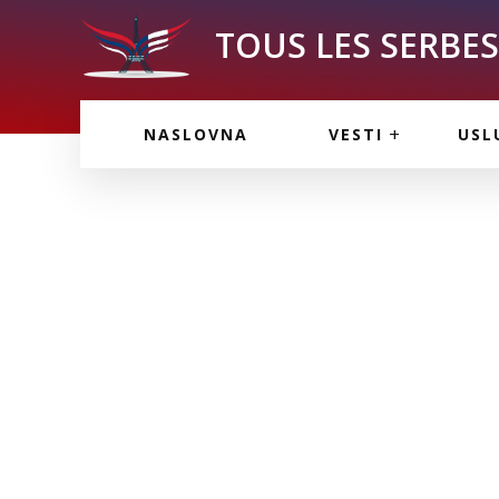
TOUS LES SERBES 
VESTI IZ FRANCU
OGL
NASLOVNA
VESTI
USL
VESTI IZ SRBIJE
VAŽ
VESTI IZ SVETA
KOR
INF