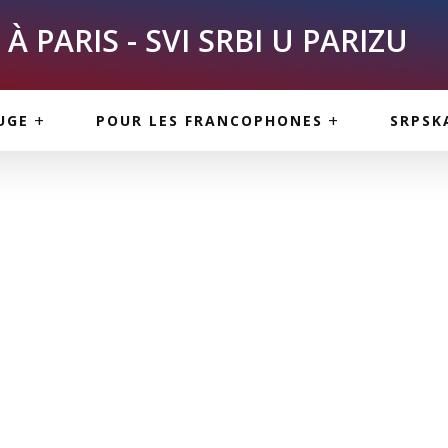
À PARIS - SVI SRBI U PARIZU
SKE
ASI
TOUS LES SERBES À
UGE
POUR LES FRANCOPHONES
SRPSK
PARIS
NE USLUGE
ARTICLES DE BLOG
ISNE
ORMACIJE
CUISINE SERBE
SERVICES