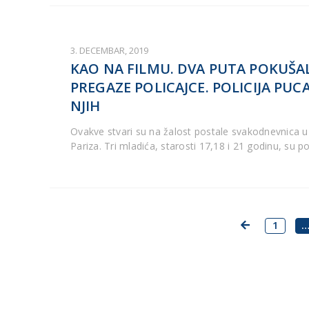
3. DECEMBAR, 2019
KAO NA FILMU. DVA PUTA POKUŠAL
PREGAZE POLICAJCE. POLICIJA PUC
NJIH
Ovakve stvari su na žalost postale svakodnevnica u 
Pariza. Tri mladića, starosti 17,18 i 21 godinu, su p
1