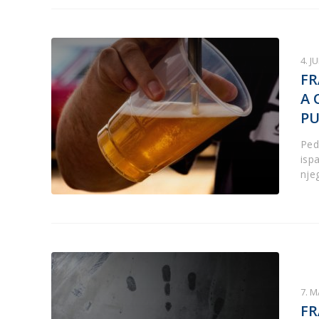
4. J
FR
A 
P
Ped
ispa
nje
7. M
FR