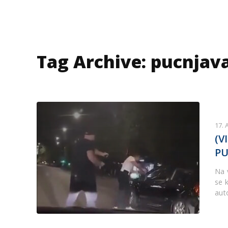
Tag Archive: pucnjav
17. 
(V
PU
Na 
se k
aut