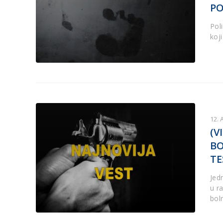
PO
Pol
koj
12. 
(V
BO
TE
Jed
u r
bol