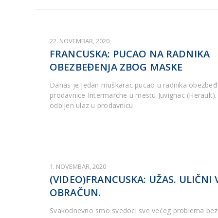
22. NOVEMBAR, 2020
FRANCUSKA: PUCAO NA RADNIKA
OBEZBEĐENJA ZBOG MASKE
Danas je jedan muškarac pucao u radnika obezbe
prodavnice Intermarche u mestu Juvignac (Herault).
odbijen ulaz u prodavnicu
1. NOVEMBAR, 2020
(VIDEO)FRANCUSKA: UŽAS. ULIČNI 
OBRAČUN.
Svakodnevno smo svedoci sve većeg problema bez