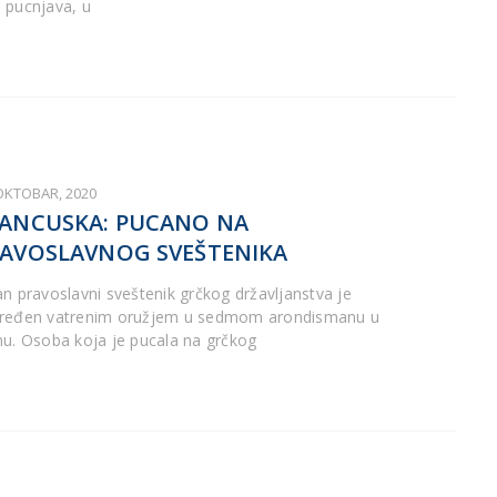
e pucnjava, u
 OKTOBAR, 2020
ANCUSKA: PUCANO NA
AVOSLAVNOG SVEŠTENIKA
an pravoslavni sveštenik grčkog državljanstva je
ređen vatrenim oružjem u sedmom arondismanu u
nu. Osoba koja je pucala na grčkog