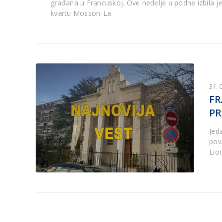
građana u Francuskoj. Ove nedelje u podne izbila j
kvartu Mosson-La
31.
FR
PR
Jed
pov
Lio