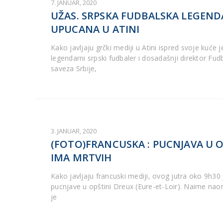
7. JANUAR, 2020
UŽAS. SRPSKA FUDBALSKA LEGEND
UPUCANA U ATINI
Kako javljaju grčki mediji u Atini ispred svoje kuće 
legendarni srpski fudbaler i dosadašnji direktor Fu
saveza Srbije,
3. JANUAR, 2020
(FOTO)FRANCUSKA : PUCNJAVA U O
IMA MRTVIH
Kako javljaju francuski mediji, ovog jutra oko 9h30
pucnjave u opštini Dreux (Eure-et-Loir). Naime na
je