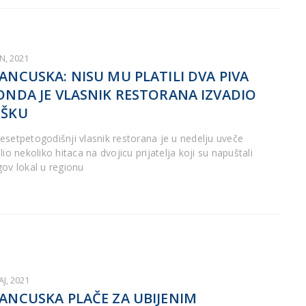
UN, 2021
ANCUSKA: NISU MU PLATILI DVA PIVA
ONDA JE VLASNIK RESTORANA IZVADIO
UŠKU
esetpetogodišnji vlasnik restorana je u nedelju uveče
lio nekoliko hitaca na dvojicu prijatelja koji su napuštali
gov lokal u regionu
AJ, 2021
ANCUSKA PLAČE ZA UBIJENIM