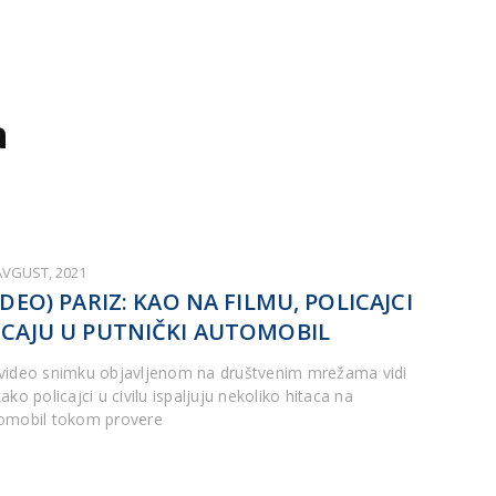
a
AVGUST, 2021
IDEO) PARIZ: KAO NA FILMU, POLICAJCI
CAJU U PUTNIČKI AUTOMOBIL
video snimku objavljenom na društvenim mrežama vidi
ako policajci u civilu ispaljuju nekoliko hitaca na
omobil tokom provere