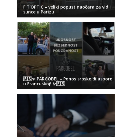
FIT’OPTIC – veliki popust naočara za vid i
sunce u Parizu
🇷🇸✨ PARGOBEL – Ponos srpske dijaspore
u Francuskoj! ✨🇫🇷