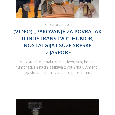
15. OKTOBAR, 2024
(VIDEO) „PAKOVANJE ZA POVRATAK
U INOSTRANSTVO“: HUMOR,
NOSTALGIJA I SUZE SRPSKE
DIJASPORE
Na YouTube kanalu Kućna devojčica, koji na
humorističan način oslikava život Srba u Americi,
pojavio se zanimljiv video o pripremama