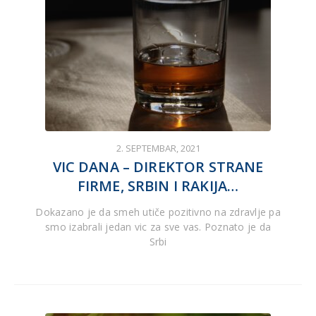
2. SEPTEMBAR, 2021
VIC DANA – DIREKTOR STRANE
FIRME, SRBIN I RAKIJA…
Dokazano je da smeh utiče pozitivno na zdravlje pa
smo izabrali jedan vic za sve vas. Poznato je da
Srbi