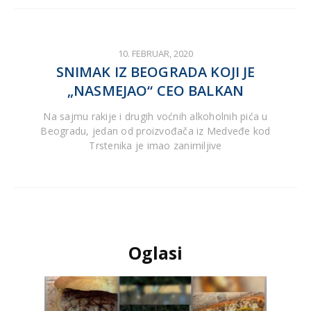
10. FEBRUAR, 2020
SNIMAK IZ BEOGRADA KOJI JE
„NASMEJAO“ CEO BALKAN
Na sajmu rakije i drugih voćnih alkoholnih pića u
Beogradu, jedan od proizvođača iz Medveđe kod
Trstenika je imao zanimiljive
Oglasi