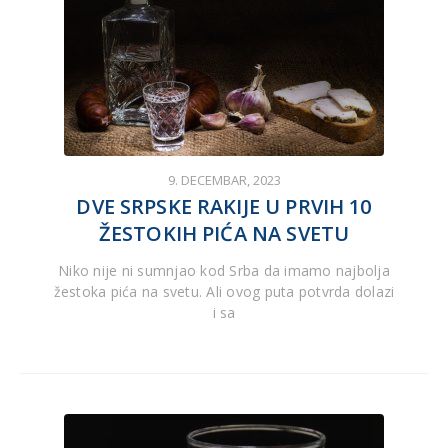
9. DECEMBAR, 2023
DVE SRPSKE RAKIJE U PRVIH 10
ŽESTOKIH PIĆA NA SVETU
Niko nije ni sumnjao kod Srba da imamo najbolja
žestoka pića na svetu. Ali ovog puta potvrda dolazi
i sa