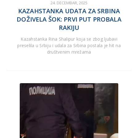
24. DECEMBAR, 2025
KAZAHSTANKA UDATA ZA SRBINA
DOŽIVELA ŠOK: PRVI PUT PROBALA
RAKIJU
Kazahstanka Rina Shalipur koja se zbog ljubavi
preselila u Srbiju i udala za Srbina postala je hit na
društvenim mrežama