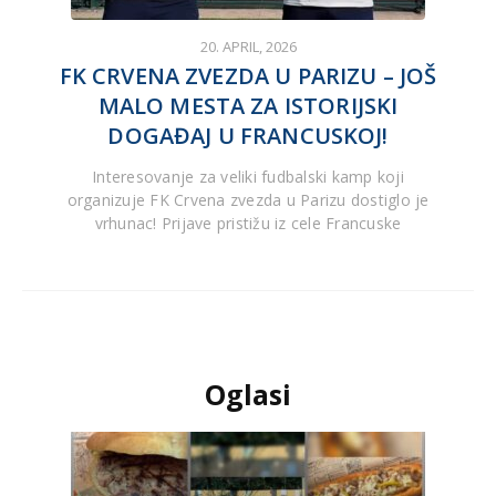
20. APRIL, 2026
FK CRVENA ZVEZDA U PARIZU – JOŠ
MALO MESTA ZA ISTORIJSKI
DOGAĐAJ U FRANCUSKOJ!
Interesovanje za veliki fudbalski kamp koji
organizuje FK Crvena zvezda u Parizu dostiglo je
vrhunac! Prijave pristižu iz cele Francuske
Oglasi