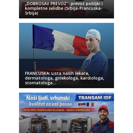
„DOBROSAV PREVOZ“: prevoz pošiljki i
kompletne selidbe (Srbija-Francuska-
Srbija)
FRANCUSKA: Lista naših lekara,
dermatologa, ginekologa, kardiologa,
stomatologa…