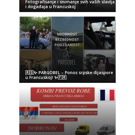
Fotografisanje i snimanje svih vaših slavlja
i događaja u Francuskoj
🇷🇸✨ PARGOBEL – Ponos srpske dijaspore
u Francuskoj! ✨🇫🇷