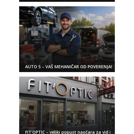
AUTO S – VAŠ MEHANIČAR OD POVERENJA!
FIT’OPTIC – veliki popust naočara za vid i