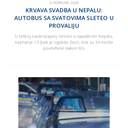
6. FEBRUAR, 2026
KRVAVA SVADBA U NEPALU:
AUTOBUS SA SVATOVIMA SLETEO U
PROVALIJU
U teškoj saobraćajnoj nesreći u zapadnom Nepalu,
najmanje 13 ljudi je izgubilo život, dok su 34 osobe
povređene nakon što