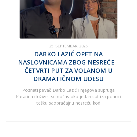
25. SEPTEMBAR, 2025
DARKO LAZIĆ OPET NA
NASLOVNICAMA ZBOG NESREĆE –
ČETVRTI PUT ZA VOLANOM U
DRAMATIČNOM UDESU
Poznati pevač Darko Lazić i njegova supruga
Katarina doživeli su noćas oko jedan sat iza ponoći
tešku saobraćajnu nesreću kod