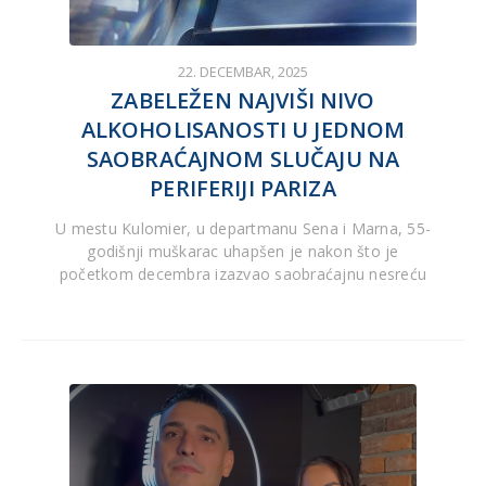
22. DECEMBAR, 2025
ZABELEŽEN NAJVIŠI NIVO
ALKOHOLISANOSTI U JEDNOM
SAOBRAĆAJNOM SLUČAJU NA
PERIFERIJI PARIZA
U mestu Kulomier, u departmanu Sena i Marna, 55-
godišnji muškarac uhapšen je nakon što je
početkom decembra izazvao saobraćajnu nesreću