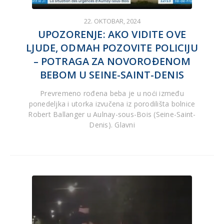
22. OKTOBAR, 2024
UPOZORENJE: AKO VIDITE OVE
LJUDE, ODMAH POZOVITE POLICIJU
– POTRAGA ZA NOVOROĐENOM
BEBOM U SEINE-SAINT-DENIS
Prevremeno rođena beba je u noći između
ponedeljka i utorka izvučena iz porodilišta bolnice
Robert Ballanger u Aulnay-sous-Bois (Seine-Saint-
Denis). Glavni