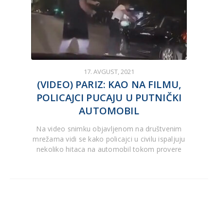
17. AVGUST, 2021
(VIDEO) PARIZ: KAO NA FILMU,
POLICAJCI PUCAJU U PUTNIČKI
AUTOMOBIL
Na video snimku objavljenom na društvenim
mrežama vidi se kako policajci u civilu ispaljuju
nekoliko hitaca na automobil tokom provere