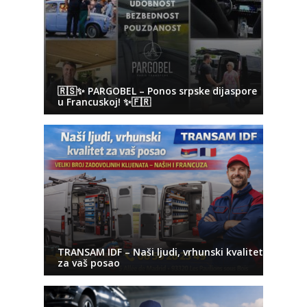
🇷🇸✨ PARGOBEL – Ponos srpske dijaspore
u Francuskoj! ✨🇫🇷
TRANSAM IDF – Naši ljudi, vrhunski kvalitet
za vaš posao