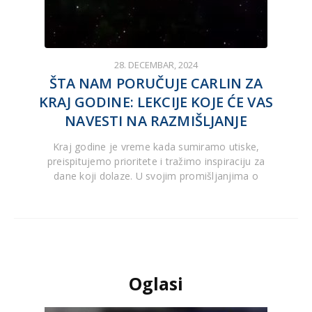
28. DECEMBAR, 2024
ŠTA NAM PORUČUJE CARLIN ZA
KRAJ GODINE: LEKCIJE KOJE ĆE VAS
NAVESTI NA RAZMIŠLJANJE
Kraj godine je vreme kada sumiramo utiske,
preispitujemo prioritete i tražimo inspiraciju za
dane koji dolaze. U svojim promišljanjima o
Oglasi