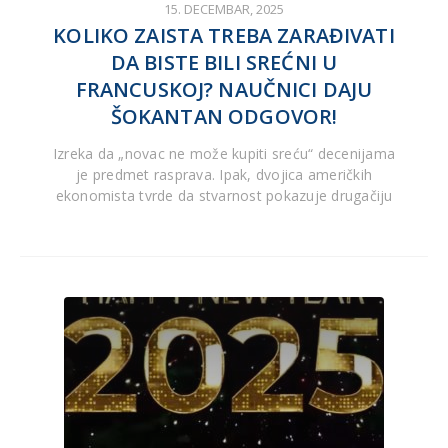
15. DECEMBAR, 2025
KOLIKO ZAISTA TREBA ZARAĐIVATI
DA BISTE BILI SREĆNI U
FRANCUSKOJ? NAUČNICI DAJU
ŠOKANTAN ODGOVOR!
Izreka da „novac ne može kupiti sreću“ decenijama
je predmet rasprava. Ipak, dvojica američkih
ekonomista tvrde da stvarnost pokazuje drugačiju