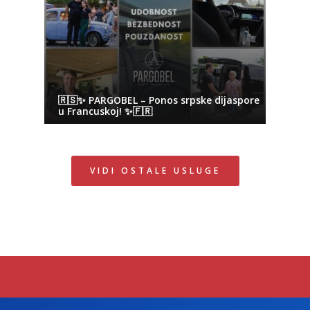
🇷🇸✨ PARGOBEL – Ponos srpske dijaspore
u Francuskoj! ✨🇫🇷
VIDI OSTALE USLUGE