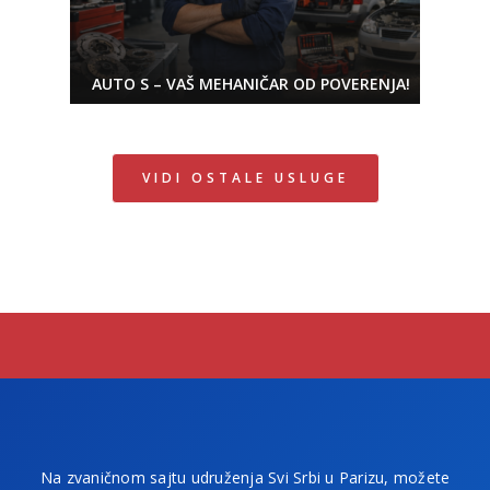
AUTO S – VAŠ MEHANIČAR OD POVERENJA!
VIDI OSTALE USLUGE
Na zvaničnom sajtu udruženja Svi Srbi u Parizu, možete