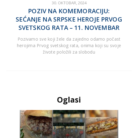
30. OKTOBAR, 2024
POZIV NA KOMEMORACIJU:
SEĆANJE NA SRPSKE HEROJE PRVOG
SVETSKOG RATA – 11. NOVEMBAR
Pozivamo sve koji žele da zajedno odamo počast
herojima Prvog svetskog rata, onima koji su svoje
živote položili za slobodu
Oglasi