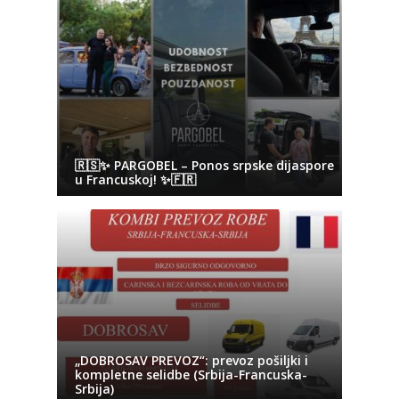
🇷🇸✨ PARGOBEL – Ponos srpske dijaspore
u Francuskoj! ✨🇫🇷
„DOBROSAV PREVOZ“: prevoz pošiljki i
kompletne selidbe (Srbija-Francuska-
Srbija)