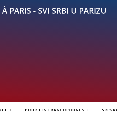
À PARIS - SVI SRBI U PARIZU
SKE
ASI
TOUS LES SERBES À
UGE
POUR LES FRANCOPHONES
SRPSK
PARIS
NE USLUGE