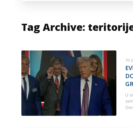
VESTI IZ SVETA
KOR
INF
Tag Archive: teritorij
10. 
EV
DO
G
U s
zem
Don