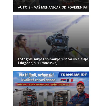
AUTO S – VAŠ MEHANIČAR OD POVERENJA!
Fotografisanje i snimanje svih vaših slavlja
i događaja u Francuskoj