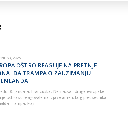
ARTICLES DE BLOG
ISNE
ORMACIJE
CUISINE SERBE
SERVICES
e
JANUAR, 2025
ROPA OŠTRO REAGUJE NA PRETNJE
NALDA TRAMPA O ZAUZIMANJU
RENLANDA
redu, 8. januara, Francuska, Nemačka i druge evropske
lje oštro su reagovale na izjave američkog predsednika
alda Trampa, koji