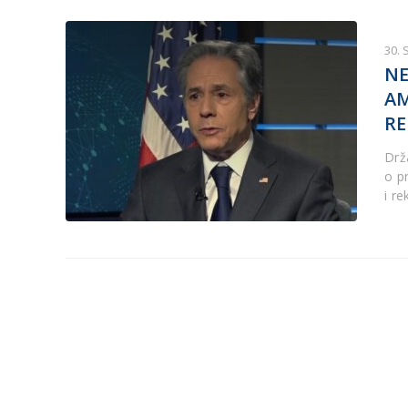
30.
NE
AM
RE
Drž
o p
i r