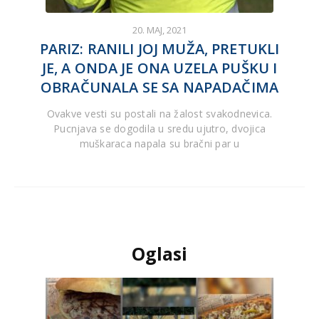
20. MAJ, 2021
PARIZ: RANILI JOJ MUŽA, PRETUKLI
JE, A ONDA JE ONA UZELA PUŠKU I
OBRAČUNALA SE SA NAPADAČIMA
Ovakve vesti su postali na žalost svakodnevica.
Pucnjava se dogodila u sredu ujutro, dvojica
muškaraca napala su bračni par u
Oglasi