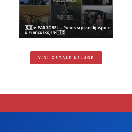
🇷🇸✨ PARGOBEL – Ponos srpske dijaspore
u Francuskoj! ✨🇫🇷
VIDI OSTALE USLUGE