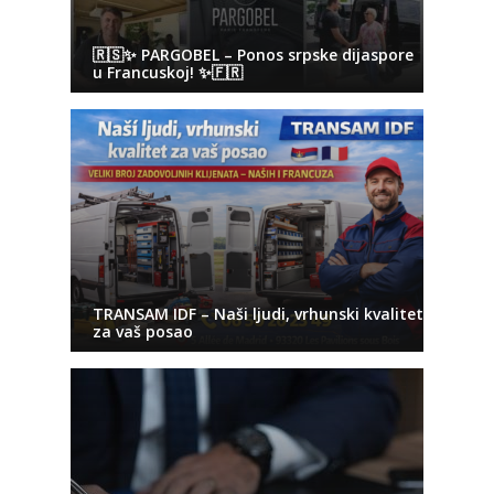
🇷🇸✨ PARGOBEL – Ponos srpske dijaspore
u Francuskoj! ✨🇫🇷
TRANSAM IDF – Naši ljudi, vrhunski kvalitet
za vaš posao