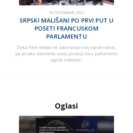
14. DECEMBAR, 2021
SRPSKI MALIŠANI PO PRVI PUT U
POSETI FRANCUSKOM
PARLAMENTU
Živka Park nikada ne zaboravlja svoj srpski narod,
pa je tako iskoristila svoju poziciju da u parlamentu
ugosti roditelje i
Oglasi