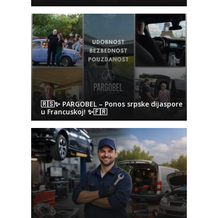
🇷🇸✨ PARGOBEL – Ponos srpske dijaspore
u Francuskoj! ✨🇫🇷