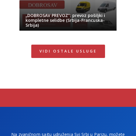
„DOBROSAV PREVOZ“: prevoz pošiljki i
kompletne selidbe (Srbija-Francuska-
Srbija)
VIDI OSTALE USLUGE
Na zvaničnom sajtu udruženja Svi Srbi u Parizu, možete