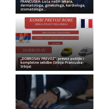
FRANCUSKA: Lista naših lekara,
dermatologa, ginekologa, kardiologa,
stomatologa…
„DOBROSAV PREVOZ“: prevoz pošiljki i
kompletne selidbe (Srbija-Francuska-
Srbija)