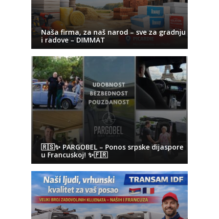
Naša firma, za naš narod – sve za gradnju
i radove – DIMMAT
🇷🇸✨ PARGOBEL – Ponos srpske dijaspore
u Francuskoj! ✨🇫🇷