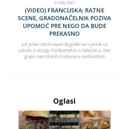
3. MAJ, 2021
(VIDEO) FRANCUSKA: RATNE
SCENE, GRADONAČELNIK POZIVA
UPOMOĆ PRE NEGO DA BUDE
PREKASNO
Još jedan ulični napad dogodio se u petak na
subotu u okrugu Fontbarlettes u Valence-u. Dve
grupe naoružanih muškaraca međusobno
Oglasi