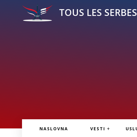
TOUS LES SERBES 
VESTI IZ FRANCU
OGL
NASLOVNA
VESTI
USL
VESTI IZ SRBIJE
VAŽ