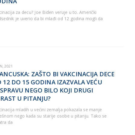
ODINA
cinacija za decu? Joe Biden veruje u to. Američki
dsednik je uverio da bi mlađi od 12 godina mogli da
UN, 2021
ANCUSKA: ZAŠTO BI VAKCINACIJA DECE
 12 DO 15 GODINA IZAZVALA VEĆU
SPRAVU NEGO BILO KOJI DRUGI
RAST U PITANJU?
cinacija mladih u većini zemalja pokazala se manje
ešnom nego kada su starije osobe u pitanju. Tako se
tra da