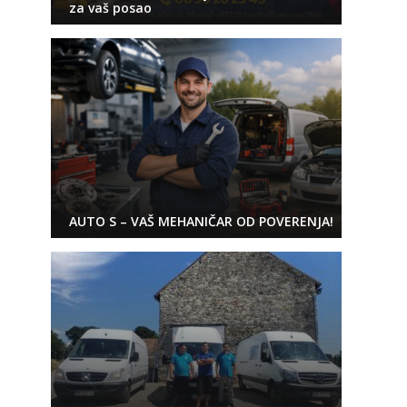
za vaš posao
AUTO S – VAŠ MEHANIČAR OD POVERENJA!