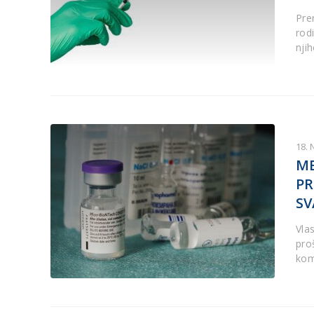
Pre
rod
nji
18.
ME
PR
SV
Vla
proš
kom