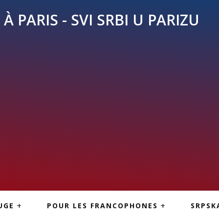
À PARIS - SVI SRBI U PARIZU
SKE
ASI
TOUS LES SERBES À
UGE
POUR LES FRANCOPHONES
SRPSK
PARIS
NE USLUGE