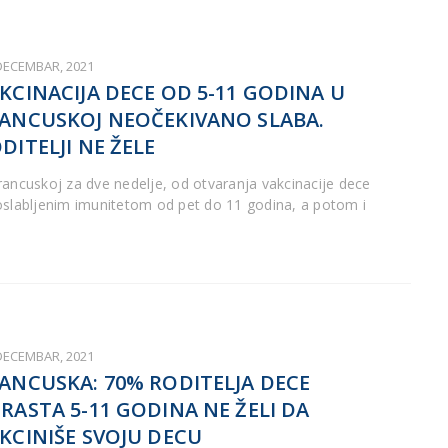
 DECEMBAR, 2021
KCINACIJA DECE OD 5-11 GODINA U
ANCUSKOJ NEOČEKIVANO SLABA.
DITELJI NE ŽELE
rancuskoj za dve nedelje, od otvaranja vakcinacije dece
oslabljenim imunitetom od pet do 11 godina, a potom i
 DECEMBAR, 2021
ANCUSKA: 70% RODITELJA DECE
RASTA 5-11 GODINA NE ŽELI DA
KCINIŠE SVOJU DECU