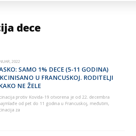
ARTICLES DE BLOG
ISNE
ORMACIJE
CUISINE SERBE
SERVICES
ija dece
ANUAR, 2022
JASKO: SAMO 1% DECE (5-11 GODINA)
KCINISANO U FRANCUSKOJ. RODITELJI
KAKO NE ŽELE
cinacija protiv Kovida-19 otvorena je od 22. decembra
najmlađe od pet do 11 godina u Francuskoj, međutim,
cinacija za