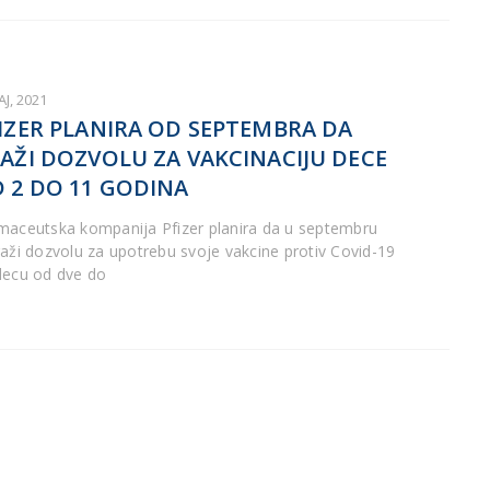
AJ, 2021
IZER PLANIRA OD SEPTEMBRA DA
AŽI DOZVOLU ZA VAKCINACIJU DECE
 2 DO 11 GODINA
maceutska kompanija Pfizer planira da u septembru
raži dozvolu za upotrebu svoje vakcine protiv Covid-19
decu od dve do