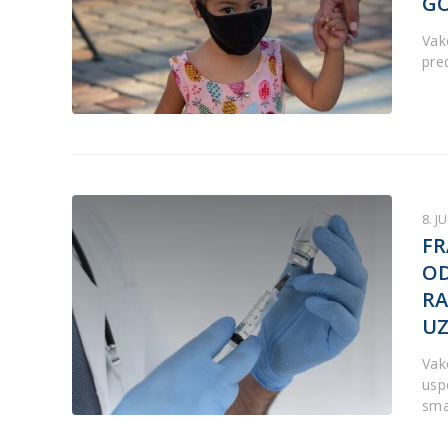
G
Vak
pre
8. J
FR
OD
RA
UZ
Vak
usp
sma