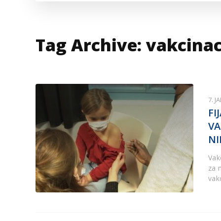
VESTI IZ SVETA
KOR
INF
Tag Archive: vakcinac
7. J
FI
VA
NI
Vak
za 
vak