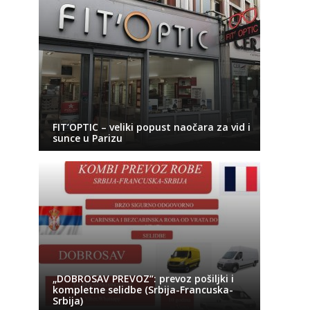
FIT’OPTIC – veliki popust naočara za vid i
sunce u Parizu
„DOBROSAV PREVOZ“: prevoz pošiljki i
kompletne selidbe (Srbija-Francuska-
Srbija)