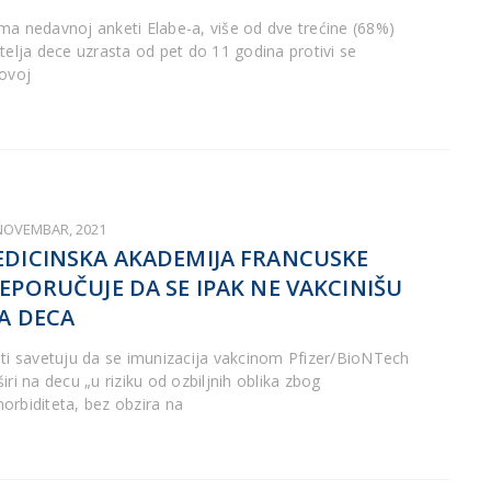
ma nedavnoj anketi Elabe-a, više od dve trećine (68%)
itelja dece uzrasta od pet do 11 godina protivi se
hovoj
 NOVEMBAR, 2021
DICINSKA AKADEMIJA FRANCUSKE
EPORUČUJE DA SE IPAK NE VAKCINIŠU
A DECA
sti savetuju da se imunizacija vakcinom Pfizer/BioNTech
iri na decu „u riziku od ozbiljnih oblika zbog
orbiditeta, bez obzira na