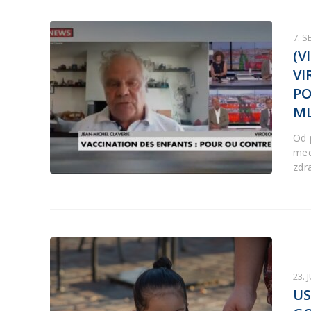
7. 
(V
VI
PO
M
Od 
med
zdra
23. 
US