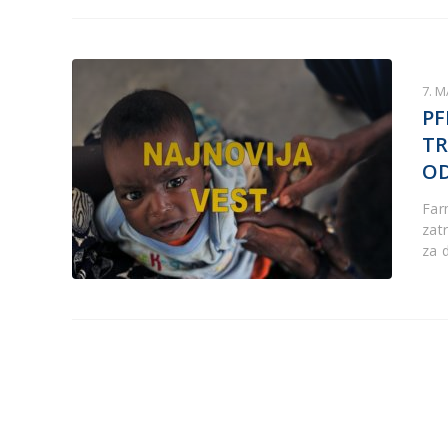
7. M
PF
TR
OD
Far
zat
za 