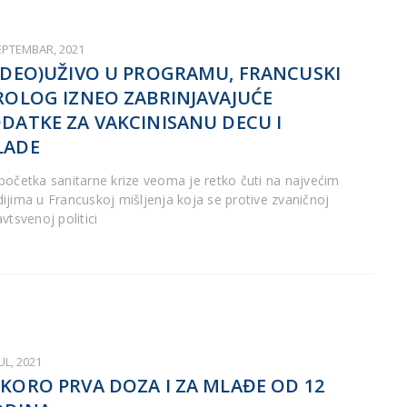
SEPTEMBAR, 2021
IDEO)UŽIVO U PROGRAMU, FRANCUSKI
ROLOG IZNEO ZABRINJAVAJUĆE
DATKE ZA VAKCINISANU DECU I
LADE
početka sanitarne krize veoma je retko čuti na najvećim
ijima u Francuskoj mišljenja koja se protive zvaničnoj
vtsvenoj politici
JUL, 2021
KORO PRVA DOZA I ZA MLAĐE OD 12