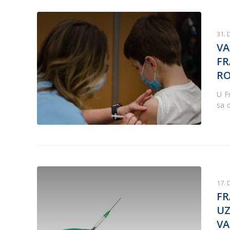
31.
VA
FR
RO
U F
sa 
17.
FR
UZ
VA