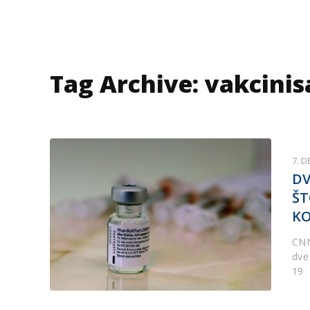
Tag Archive: vakcini
7. 
DV
ŠT
KO
CNN
dve
19