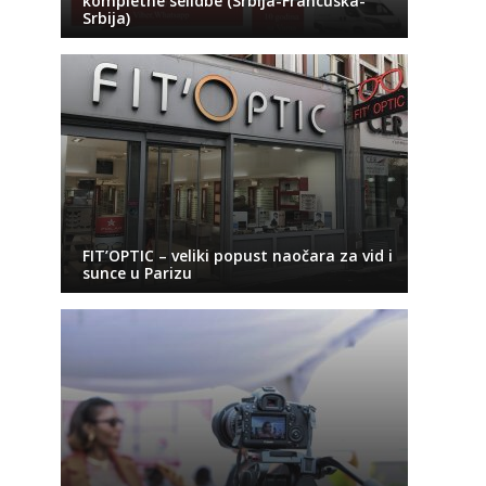
kompletne selidbe (Srbija-Francuska-
Srbija)
FIT’OPTIC – veliki popust naočara za vid i
sunce u Parizu