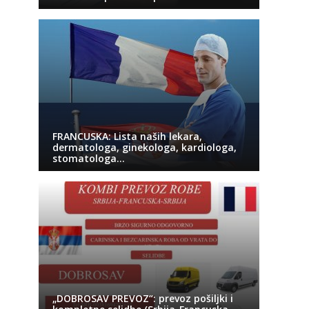
FRANCUSKA: Lista naših lekara,
dermatologa, ginekologa, kardiologa,
stomatologa…
„DOBROSAV PREVOZ“: prevoz pošiljki i