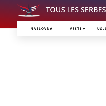
TOUS LES SERBES 
VESTI IZ FRANCU
OGL
NASLOVNA
VESTI
USL
VESTI IZ SRBIJE
VAŽ
VESTI IZ SVETA
KOR
INF