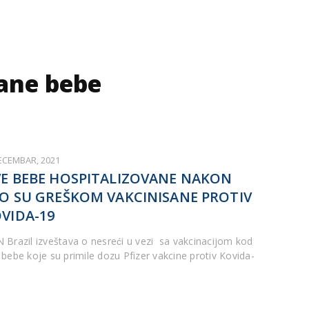
sane bebe
DECEMBAR, 2021
E BEBE HOSPITALIZOVANE NAKON
O SU GREŠKOM VAKCINISANE PROTIV
VIDA-19
 Brazil izveštava o nesreći u vezi sa vakcinacijom kod
 bebe koje su primile dozu Pfizer vakcine protiv Kovida-