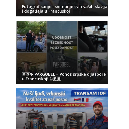
Fotografisanje i snimanje svih vaših slavlja
i događaja u Francuskoj
🇷🇸✨ PARGOBEL – Ponos srpske dijaspore
u Francuskoj! ✨🇫🇷