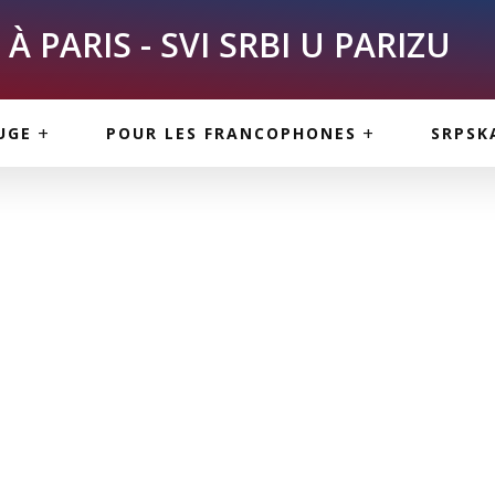
À PARIS - SVI SRBI U PARIZU
SKE
ASI
TOUS LES SERBES À
UGE
POUR LES FRANCOPHONES
SRPSK
PARIS
NE USLUGE
ARTICLES DE BLOG
ISNE
ORMACIJE
CUISINE SERBE
SERVICES