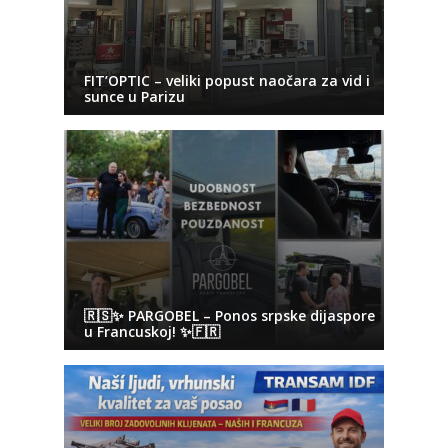
FIT’OPTIC – veliki popust naočara za vid i
sunce u Parizu
🇷🇸✨ PARGOBEL – Ponos srpske dijaspore
u Francuskoj! ✨🇫🇷