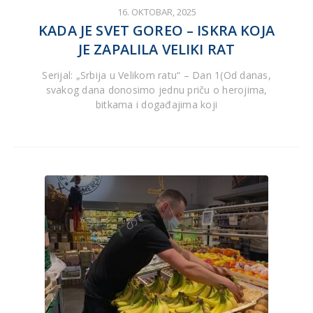
16. OKTOBAR, 2025
KADA JE SVET GOREO – ISKRA KOJA
JE ZAPALILA VELIKI RAT
Serijal: „Srbija u Velikom ratu“ – Dan 1(Od danas,
svakog dana donosimo jednu priču o herojima,
bitkama i događajima koji