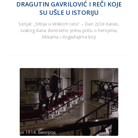
DRAGUTIN GAVRILOVIĆ I REČI KOJE
SU UŠLE U ISTORIJU
Serijal: „Srbija u Velikom ratu“ – Dan 2(Od danas,
svakog dana donosimo jednu priču o herojima,
bitkama i događajima koji