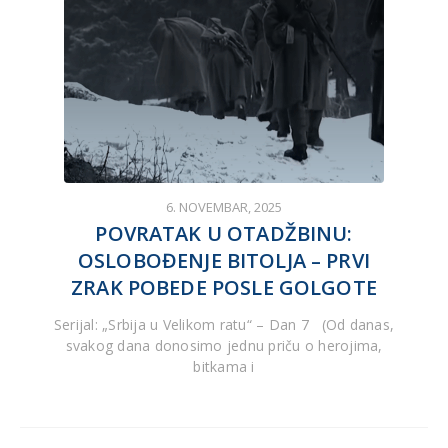
6. NOVEMBAR, 2025
POVRATAK U OTADŽBINU:
OSLOBOĐENJE BITOLJA – PRVI
ZRAK POBEDE POSLE GOLGOTE
Serijal: „Srbija u Velikom ratu“ – Dan 7 (Od danas,
svakog dana donosimo jednu priču o herojima,
bitkama i