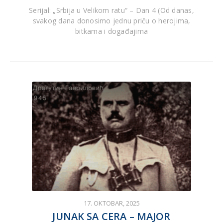
Serijal: „Srbija u Velikom ratu“ – Dan 4 (Od danas,
svakog dana donosimo jednu priču o herojima,
bitkama i događajima
17. OKTOBAR, 2025
JUNAK SA CERA – MAJOR