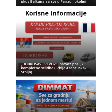
ukus Balkana za sve u Parizu i okolini
Korisne informacije
„DOBROSAV PREVOZ“: prevoz pošiljki i
kompletne selidbe (Srbija-Francuska-
Srbija)