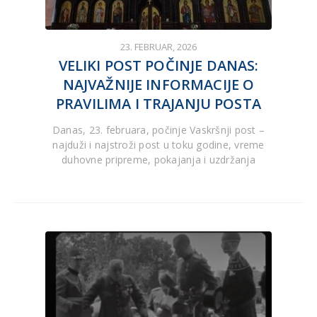
23. FEBRUAR, 2026
VELIKI POST POČINJE DANAS:
NAJVAŽNIJE INFORMACIJE O
PRAVILIMA I TRAJANJU POSTA
Danas, 23. februara, počinje Vaskršnji post –
najduži i najstroži post u toku godine, vreme
duhovne pripreme, pokajanja i uzdržanja