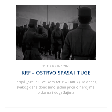
31. OKTOBAR, 2025
KRF – OSTRVO SPASA I TUGE
Serijal: „Srbija u Velikom ratu“ – Dan 7 (Od danas,
svakog dana donosimo jednu priču o herojima,
bitkama i događajima