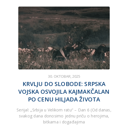
30. OKTOBAR, 2025
KRVLJU DO SLOBODE: SRPSKA
VOJSKA OSVOJILA KAJMAKČALAN
PO CENU HILJADA ŽIVOTA
Serijal: „Srbija u Velikom ratu“ – Dan 6 (Od danas,
svakog dana donosimo jednu priču o herojima,
bitkama i događajima