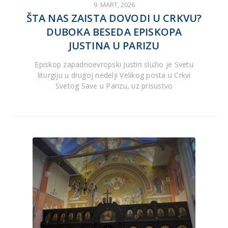
9. MART, 2026
ŠTA NAS ZAISTA DOVODI U CRKVU?
DUBOKA BESEDA EPISKOPA
JUSTINA U PARIZU
Episkop zapadnoevropski Justin služio je Svetu
liturgiju u drugoj nedelji Velikog posta u Crkvi
Svetog Save u Parizu, uz prisustvo