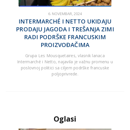
6. NOVEMBAR, 2024
INTERMARCHÉ I NETTO UKIDAJU
PRODAJU JAGODA I TREŠANJA ZIMI
RADI PODRŠKE FRANCUSKIM
PROIZVOĐAČIMA
Grupa Les Mousquetaires, vlasnik lanaca
Intermarché i Netto, najavila je važnu promenu u
poslovnoj politici sa ciljem podrške francuske
poljoprivrede.
Oglasi