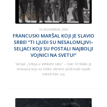
10. NOVEMBAR, 2025
FRANCUSKI MARŠAL KOJI JE SLAVIO
SRBE! “TI LJUDI SU NESALOMLJIVI–
SELJACI KOJI SU POSTALI NAJBOLJI
VOJNICI NA SVETU!”
Serijal: „Srbija u Velikom ratu“ – Dan 10 Malo je
stranaca koji su toliko iskreno poštovali srpski
narod kao Luj