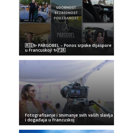
🇷🇸✨ PARGOBEL – Ponos srpske dijaspore
u Francuskoj! ✨🇫🇷
Fotografisanje i snimanje svih vaših slavlja
i događaja u Francuskoj