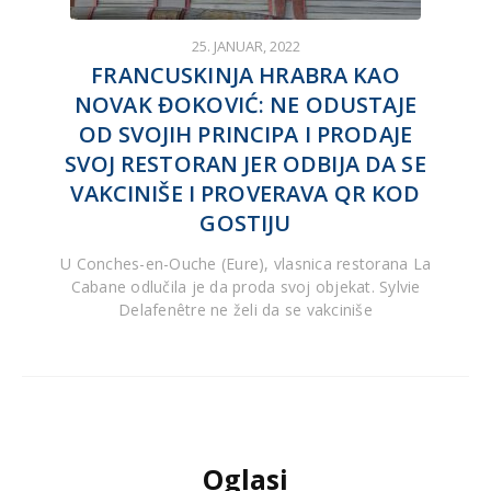
25. JANUAR, 2022
FRANCUSKINJA HRABRA KAO
NOVAK ĐOKOVIĆ: NE ODUSTAJE
OD SVOJIH PRINCIPA I PRODAJE
SVOJ RESTORAN JER ODBIJA DA SE
VAKCINIŠE I PROVERAVA QR KOD
GOSTIJU
U Conches-en-Ouche (Eure), vlasnica restorana La
Cabane odlučila je da proda svoj objekat. Sylvie
Delafenêtre ne želi da se vakciniše
Oglasi