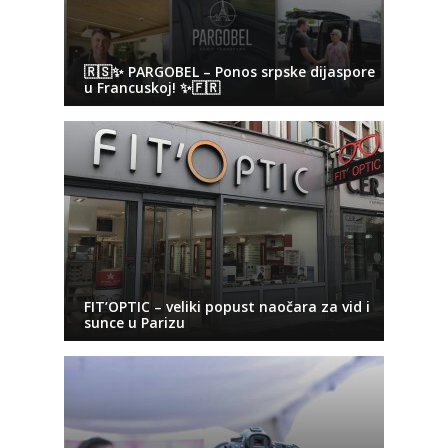
🇷🇸✨ PARGOBEL – Ponos srpske dijaspore
u Francuskoj! ✨🇫🇷
FIT’OPTIC – veliki popust naočara za vid i
sunce u Parizu