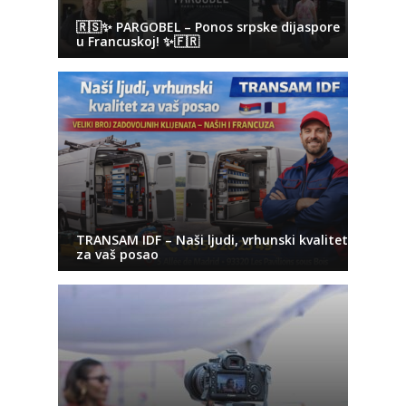
🇷🇸✨ PARGOBEL – Ponos srpske dijaspore
u Francuskoj! ✨🇫🇷
TRANSAM IDF – Naši ljudi, vrhunski kvalitet
za vaš posao