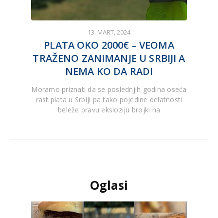
13. MART, 2024
PLATA OKO 2000€ – VEOMA
TRAŽENO ZANIMANJE U SRBIJI A
NEMA KO DA RADI
Moramo priznati da se poslednjih godina oseća
rast plata u Srbiji pa tako pojedine delatnosti
beleže pravu eksloziju brojki na
Oglasi