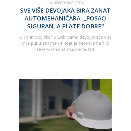
16. NOVEMBAR, 2024
SVE VIŠE DEVOJAKA BIRA ZANAT
AUTOMEHANIČARA: „POSAO
SIGURAN, A PLATE DOBRE“
U Tehničkoj školi u Delnicama devojke sve više
krče put u zanimanje koje je decenijama bilo
rezervisano za muškarce. Od