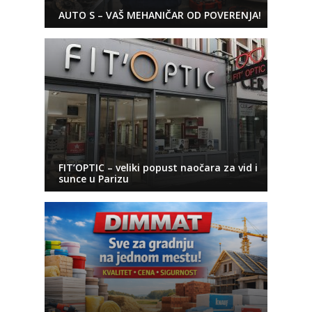
AUTO S – VAŠ MEHANIČAR OD POVERENJA!
FIT’OPTIC – veliki popust naočara za vid i
sunce u Parizu