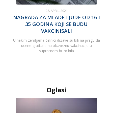
28. APRIL, 2021
NAGRADA ZA MLADE LJUDE OD 16 I
35 GODINA KOJI SE BUDU
VAKCINISALI
U nekim zemljama čelnici države su bili na pragu da
ucene građane na obaveznu vakcinaciju u
suprotnom bi im bila
Oglasi