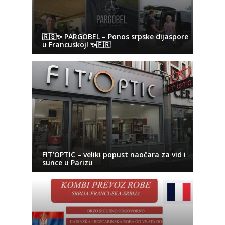
🇷🇸✨ PARGOBEL – Ponos srpske dijaspore
u Francuskoj! ✨🇫🇷
FIT’OPTIC – veliki popust naočara za vid i
sunce u Parizu