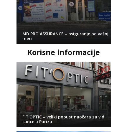
MD PRO ASSURANCE – osiguranje po vašoj
meri
Korisne informacije
FIT’OPTIC – veliki popust naočara za vid i
sunce u Parizu