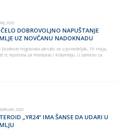
MAJ, 2025
ČELO DOBROVOLJNO NAPUŠTANJE
MLJE UZ NOVČANU NADOKNADU
 šezdeset migranata ukrcalo se u ponedeljak, 19. maja,
let iz Hjustona za Honduras i Kolumbiju. U zamenu za
FEBRUAR, 2025
TEROID „YR24“ IMA ŠANSE DA UDARI U
MLJU