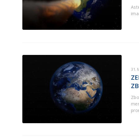
Ast
ima
31. 
ZE
ZB
Zbo
men
pro