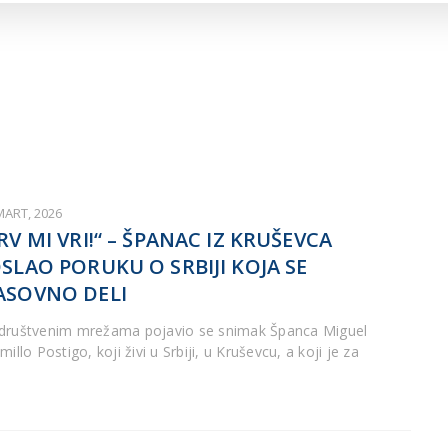
ARTICLES DE BLOG
ISNE
ORMACIJE
CUISINE SERBE
SERVICES
MART, 2026
RV MI VRI!“ – ŠPANAC IZ KRUŠEVCA
SLAO PORUKU O SRBIJI KOJA SE
SOVNO DELI
društvenim mrežama pojavio se snimak Španca Miguel
millo Postigo, koji živi u Srbiji, u Kruševcu, a koji je za