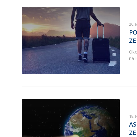
20. 
PO
ZE
Oko
na 
19. 
AS
ZE