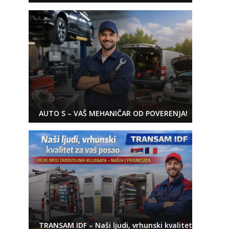
AUTO S – VAŠ MEHANIČAR OD POVERENJA!
TRANSAM IDF – Naši ljudi, vrhunski kvalitet