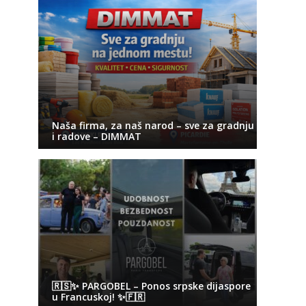
Naša firma, za naš narod – sve za gradnju
i radove – DIMMAT
🇷🇸✨ PARGOBEL – Ponos srpske dijaspore
u Francuskoj! ✨🇫🇷