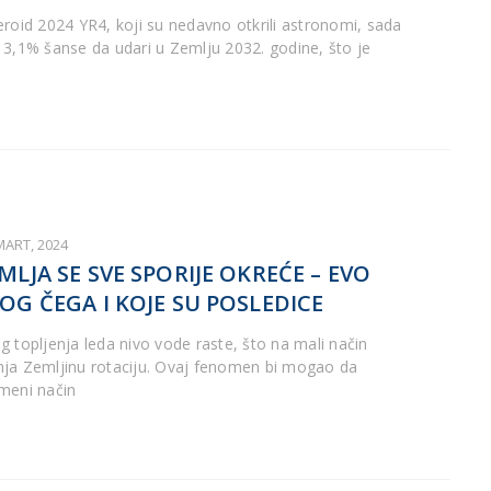
eroid 2024 YR4, koji su nedavno otkrili astronomi, sada
 3,1% šanse da udari u Zemlju 2032. godine, što je
MART, 2024
MLJA SE SVE SPORIJE OKREĆE – EVO
OG ČEGA I KOJE SU POSLEDICE
g topljenja leda nivo vode raste, što na mali način
ja Zemljinu rotaciju. Ovaj fenomen bi mogao da
meni način