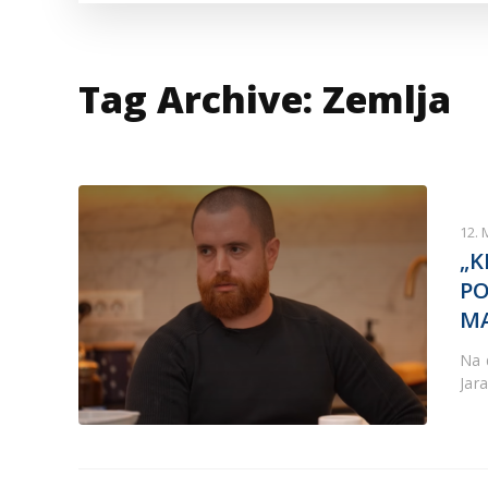
VESTI IZ SVETA
KOR
INF
Tag Archive: Zemlja
12. 
„K
PO
MA
Na 
Jara