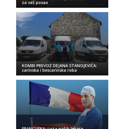
za vaš posao
KOMBI PREVOZ DEJANA STANOJEVIĆA:
carinska i bescarinska roba
FRANCUSKA: Lista naših lekara,