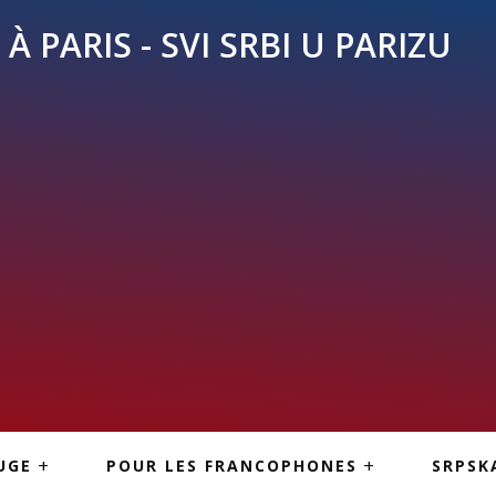
À PARIS - SVI SRBI U PARIZU
SKE
ASI
TOUS LES SERBES À
UGE
POUR LES FRANCOPHONES
SRPSK
PARIS
NE USLUGE