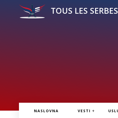
TOUS LES SERBES 
VESTI IZ FRANCU
OGL
NASLOVNA
VESTI
USL
VESTI IZ SRBIJE
VAŽ