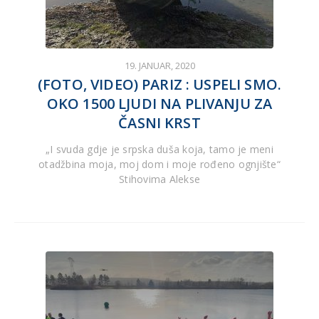
19. JANUAR, 2020
(FOTO, VIDEO) PARIZ : USPELI SMO.
OKO 1500 LJUDI NA PLIVANJU ZA
ČASNI KRST
„I svuda gdje je srpska duša koja, tamo je meni
otadžbina moja, moj dom i moje rođeno ognjište“
Stihovima Alekse