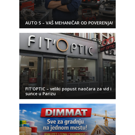
AUTO S – VAŠ MEHANIČAR OD POVERENJA!
FIT’OPTIC – veliki popust naočara za vid i
sunce u Parizu