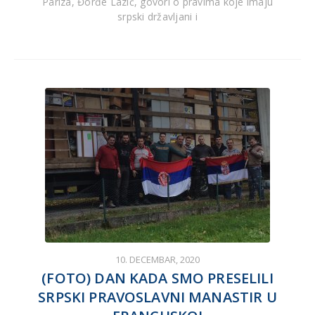
Pariza, Đorđe Lazić, govori o pravima koje imaju
srpski državljani i
10. DECEMBAR, 2020
(FOTO) DAN KADA SMO PRESELILI
SRPSKI PRAVOSLAVNI MANASTIR U