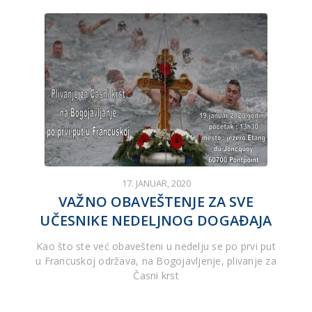
17. JANUAR, 2020
VAŽNO OBAVEŠTENJE ZA SVE
UČESNIKE NEDELJNOG DOGAĐAJA
Kao što ste već obavešteni u nedelju se po prvi put
u Francuskoj održava, na Bogojavljenje, plivanje za
Časni krst