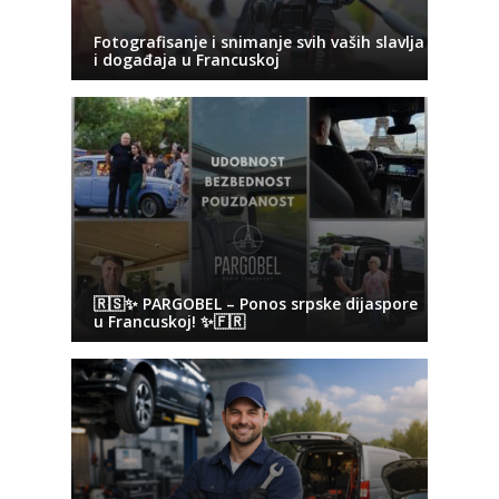
Fotografisanje i snimanje svih vaših slavlja
i događaja u Francuskoj
🇷🇸✨ PARGOBEL – Ponos srpske dijaspore
u Francuskoj! ✨🇫🇷