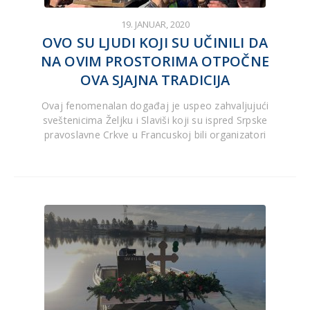
19. JANUAR, 2020
OVO SU LJUDI KOJI SU UČINILI DA
NA OVIM PROSTORIMA OTPOČNE
OVA SJAJNA TRADICIJA
Ovaj fenomenalan događaj je uspeo zahvaljujući
sveštenicima Željku i Slaviši koji su ispred Srpske
pravoslavne Crkve u Francuskoj bili organizatori