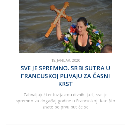
18. JANUAR, 2020
SVE JE SPREMNO. SRBI SUTRA U
FRANCUSKOJ PLIVAJU ZA ČASNI
KRST
Zahvaljujući entuzijazmu divnih ljudi, sve je
spremno za događaj godine u Francuskoj. Kao što
znate po prvu put će se