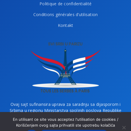
Politique de confidentialité
Conditions générales d’utilisation
Kontakt
Ovaj sajt sufinansira uprava za saradnju sa dijasporom i
Srbima u regionu Ministarstva spoljnih poslova Republike
Srbije i Ministarstvo bez portfelja zaduženo za dijasporu.
En utilisant ce site vous acceptez l'utilisation de cookies /
Korišćenjem ovog sajta prihvatili ste upotrebu kolačića