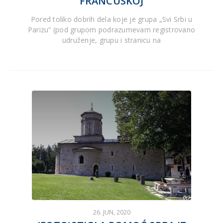
FRANCUSKOJ
Pored toliko dobrih dela koje je grupa „Svi Srbi u
Parizu“ (pod grupom podrazumevam registrovano
udruženje, grupu i stranicu na
26. JUN, 2020