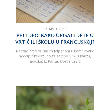
15. MART, 2021
PETI DEO: KAKO UPISATI DETE U
VRTIĆ ILI ŠKOLU U FRANCUSKOJ?
Nastavljamo sa našim feljtonom u kome svake
nedelje ekskluzivno za sajt Svi Srbi u Parizu,
advokat iz Pariza, Đorđe Lazić