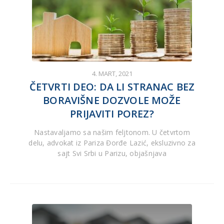
4. MART, 2021
ČETVRTI DEO: DA LI STRANAC BEZ
BORAVIŠNE DOZVOLE MOŽE
PRIJAVITI POREZ?
Nastavaljamo sa našim feljtonom. U četvrtom
delu, advokat iz Pariza Đorđe Lazić, eksluzivno za
sajt Svi Srbi u Parizu, objašnjava