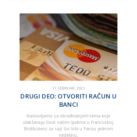
17. FEBRUAR, 2021
DRUGI DEO: OTVORITI RAČUN U
BANCI
Nastavljamo sa obrađivanjem tema koje
olakšavaju život našim ljudima u Francuskoj.
Ekskluzivno za sajt Svi Srbi u Parizu jednom
nedeljno,