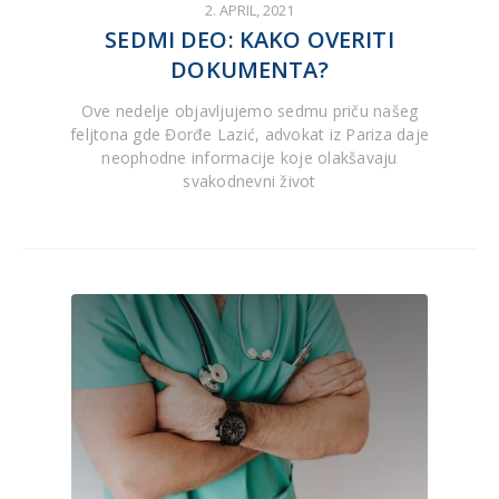
2. APRIL, 2021
SEDMI DEO: KAKO OVERITI
DOKUMENTA?
Ove nedelje objavljujemo sedmu priču našeg
feljtona gde Đorđe Lazić, advokat iz Pariza daje
neophodne informacije koje olakšavaju
svakodnevni život