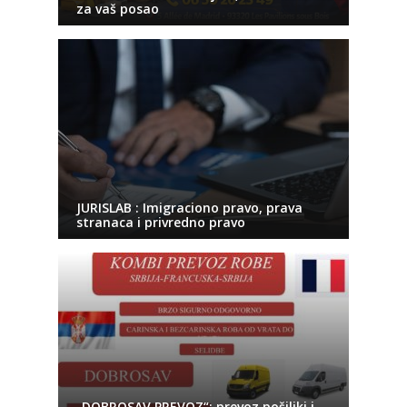
za vaš posao
JURISLAB : Imigraciono pravo, prava
stranaca i privredno pravo
„DOBROSAV PREVOZ“: prevoz pošiljki i