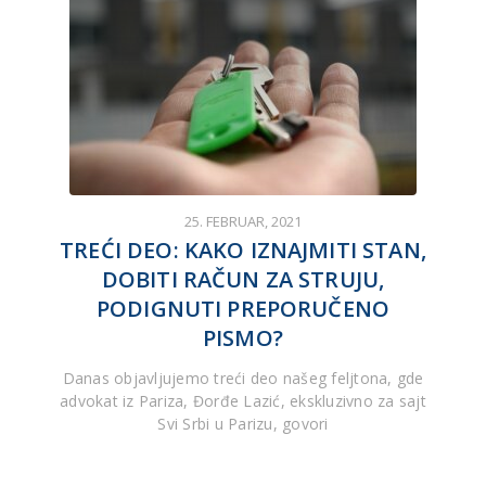
25. FEBRUAR, 2021
TREĆI DEO: KAKO IZNAJMITI STAN,
DOBITI RAČUN ZA STRUJU,
PODIGNUTI PREPORUČENO
PISMO?
Danas objavljujemo treći deo našeg feljtona, gde
advokat iz Pariza, Đorđe Lazić, ekskluzivno za sajt
Svi Srbi u Parizu, govori