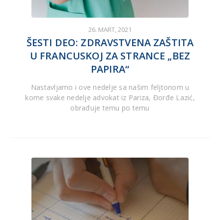
26. MART, 2021
ŠESTI DEO: ZDRAVSTVENA ZAŠTITA
U FRANCUSKOJ ZA STRANCE „BEZ
PAPIRA“
Nastavljamo i ove nedelje sa našim feljtonom u
kome svake nedelje advokat iz Pariza, Đorđe Lazić,
obrađuje temu po temu