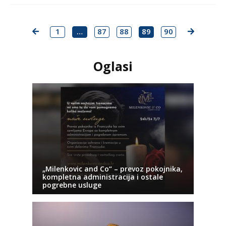
1
…
87
88
89
90
Oglasi
„Milenkovic and Co“ – prevoz pokojnika,
kompletna administracija i ostale
pogrebne usluge