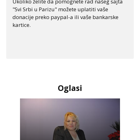
Ukoliko želite da pomognete rad našeg sajta
"Svi Srbi u Parizu" možete uplatiti vaše
donacije preko paypal-a ili vaše bankarske
kartice.
Oglasi