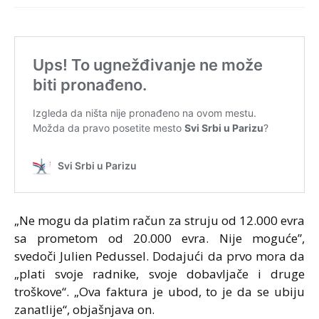
„Ne mogu da platim račun za struju od 12.000 evra
sa prometom od 20.000 evra. Nije moguće”,
svedoči Julien Pedussel. Dodajući da prvo mora da
„plati svoje radnike, svoje dobavljače i druge
troškove“. „Ova faktura je ubod, to je da se ubiju
zanatlije“, objašnjava on.