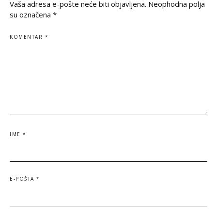
Vaša adresa e-pošte neće biti objavljena.
Neophodna polja
su označena
*
KOMENTAR
*
IME
*
E-POŠTA
*