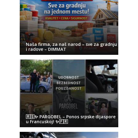
Naša firma, za naš narod – sve za gradnju
i radove – DIMMAT
🇷🇸✨ PARGOBEL – Ponos srpske dijaspore
u Francuskoj! ✨🇫🇷