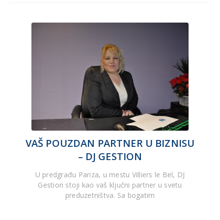
VAŠ POUZDAN PARTNER U BIZNISU
– DJ GESTION
U predgrađu Pariza, u mestu Villiers le Bel, DJ
Gestion stoji kao vaš ključni partner u svetu
preduzetništva. Sa bogatim