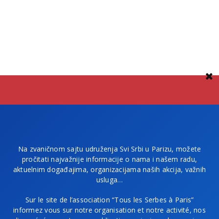
Na zvaničnom sajtu udruženja Svi Srbi u Parizu, možete
pročitati najvažnije informacije o nama i našem radu,
aktuelnim događajima, organizacijama naših akcija, važnih
usluga…
Sur le site de l’association “Tous les Serbes à Paris”
informez vous sur notre organisation et notre activité, nos