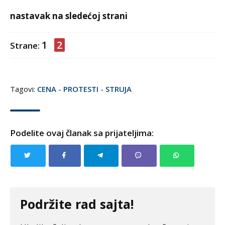
nastavak na sledećoj strani
1
2
Strane:
Tagovi:
CENA
-
PROTESTI
-
STRUJA
Podelite ovaj članak sa prijateljima:
Podržite rad sajta!