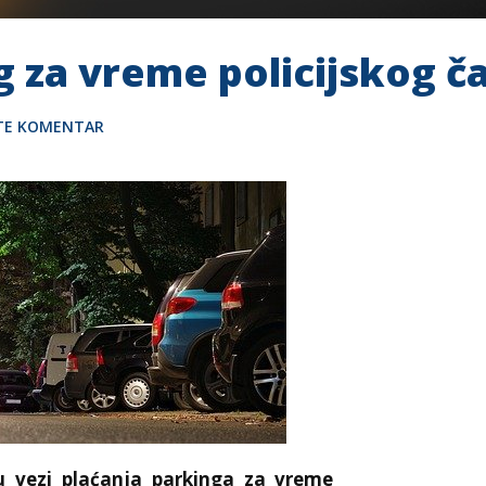
ng za vreme policijskog č
ITE KOMENTAR
u vezi plaćanja parkinga za vreme