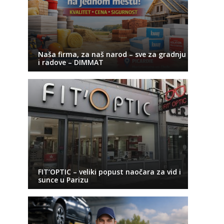
Naša firma, za naš narod – sve za gradnju
i radove – DIMMAT
FIT’OPTIC – veliki popust naočara za vid i
sunce u Parizu