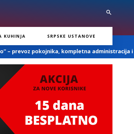
A KUHINJA
SRPSKE USTANOVE
ika, kompletna administracija i ostale pogrebne u