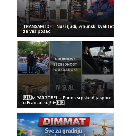
TRANSAM IDF – Naši ljudi, vrhunski kvalitet
za vaš posao
🇷🇸✨ PARGOBEL – Ponos srpske dijaspore
u Francuskoj! ✨🇫🇷