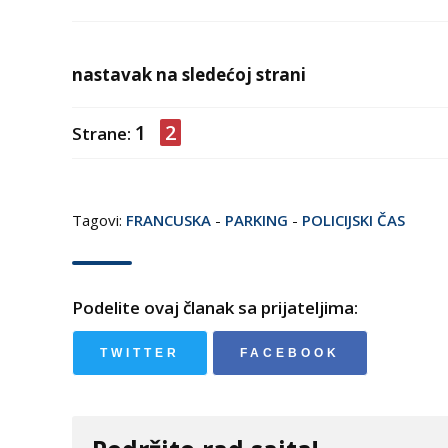
nastavak na sledećoj strani
1
2
Strane:
Tagovi:
FRANCUSKA
-
PARKING
-
POLICIJSKI ČAS
Podelite ovaj članak sa prijateljima:
TWITTER
FACEBOOK