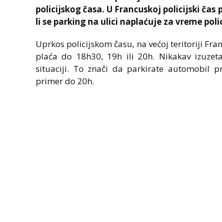
policijskog časa. U Francuskoj policijski čas 
li se parking na ulici naplaćuje za vreme poli
Uprkos policijskom času, na većoj teritoriji Fr
plaća do 18h30, 19h ili 20h. Nikakav izuzeta
situaciji. To znači da parkirate automobil p
primer do 20h.