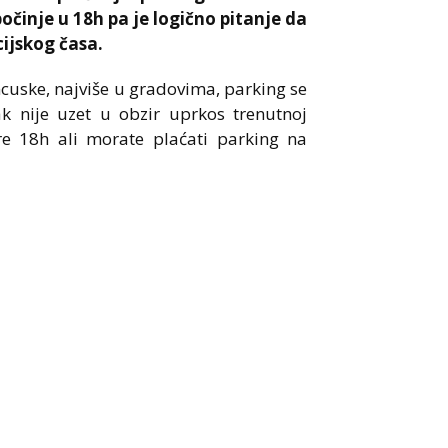
počinje u 18h pa je logično pitanje da
cijskog časa.
ancuske, najviše u gradovima, parking se
k nije uzet u obzir uprkos trenutnoj
re 18h ali morate plaćati parking na