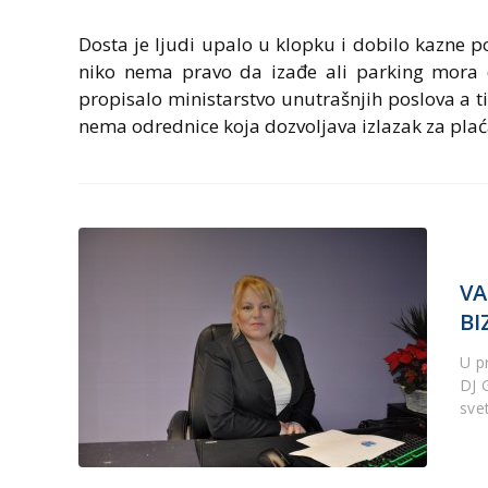
Dosta je ljudi upalo u klopku i dobilo kazne p
niko nema pravo da izađe ali parking mora da
propisalo ministarstvo unutrašnjih poslova a ti
nema odrednice koja dozvoljava izlazak za plać
VA
BI
U pr
DJ G
sve