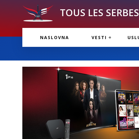
TOUS LES SERBES 
VESTI IZ FRANCU
OGL
NASLOVNA
VESTI
USL
VESTI IZ SRBIJE
VAŽ
VESTI IZ SVETA
KOR
INF