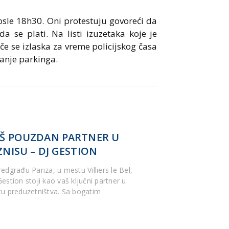
osle 18h30. Oni protestuju govoreći da
 se plati. Na listi izuzetaka koje je
če se izlaska za vreme policijskog časa
anje parkinga.
Š POUZDAN PARTNER U
ZNISU – DJ GESTION
edgrađu Pariza, u mestu Villiers le Bel,
estion stoji kao vaš ključni partner u
tu preduzetništva. Sa bogatim