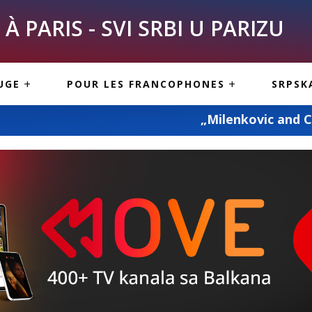
À PARIS - SVI SRBI U PARIZU
SKE
ASI
TOUS LES SERBES À
UGE
POUR LES FRANCOPHONES
SRPSK
PARIS
NE USLUGE
ARTICLES DE BLOG
„Milenkovic and Co“ – prevoz pokojn
ISNE
ORMACIJE
CUISINE SERBE
SERVICES