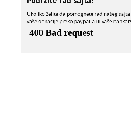
Podržite rad sajta!
Ukoliko želite da pomognete rad našeg sajta "
vaše donacije preko paypal-a ili vaše bankars