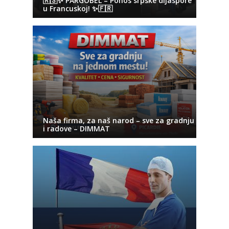
🇷🇸✨ PARGOBEL – Ponos srpske dijaspore
u Francuskoj! ✨🇫🇷
Naša firma, za naš narod – sve za gradnju
i radove – DIMMAT