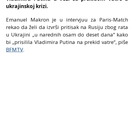
ukrajinskoj krizi.
Emanuel Makron je u intervjuu za Paris-Match
rekao da želi da izvrši pritisak na Rusiju zbog rata
u Ukrajini „u narednih osam do deset dana“ kako
bi „prisilila Vladimira Putina na prekid vatre“, piše
BFMTV
.