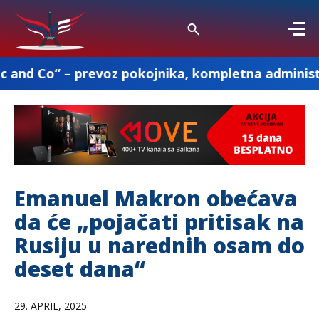
revoz pokojnika, kompletna administracija i ostal
Emanuel Makron obećava
da će „pojačati pritisak na
Rusiju u narednih osam do
deset dana“
29. APRIL, 2025