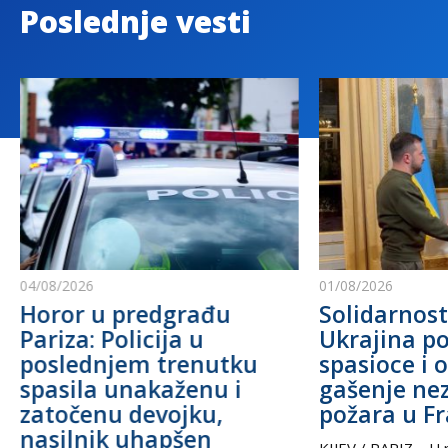
Poslednje vesti
04/08/2026
01/08/2026
Horor u predgrađu
Solidarnost
Pariza: Policija u
Ukrajina po
poslednjem trenutku
spasioce i 
spasila unakaženu i
gašenje ne
zatočenu devojku,
požara u F
nasilnik uhapšen
KIJEV / PARIZ – U p