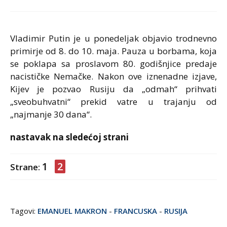
Vladimir Putin je u ponedeljak objavio trodnevno
primirje od 8. do 10. maja. Pauza u borbama, koja
se poklapa sa proslavom 80. godišnjice predaje
nacističke Nemačke. Nakon ove iznenadne izjave,
Kijev je pozvao Rusiju da „odmah“ prihvati
„sveobuhvatni“ prekid vatre u trajanju od
„najmanje 30 dana“.
nastavak na sledećoj strani
1
2
Strane:
Tagovi:
EMANUEL MAKRON
-
FRANCUSKA
-
RUSIJA