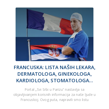
FRANCUSKA: LISTA NAŠIH LEKARA,
DERMATOLOGA, GINEKOLOGA,
KARDIOLOGA, STOMATOLOGA…
Portal „Svi Srbi u Parizu“ nastavlja sa
objavljivanjem korisnih informacija za naše ljude u
Francuskoj. Ovog puta, napravili smo listu