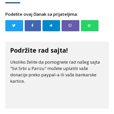
Podelite ovaj članak sa prijateljima:
Podržite rad sajta!
Ukoliko želite da pomognete rad našeg sajta
"Svi Srbi u Parizu" možete uplatiti vaše
donacije preko paypal-a ili vaše bankarske
kartice.