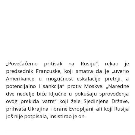
„Povećaćemo pritisak na Rusiju“, rekao je
predsednik Francuske, koji smatra da je „uverio
Amerikance u mogućnost eskalacije pretnji, a
potencijalno i sankcija“ protiv Moskve. „Naredne
dve nedelje biće ključne u pokušaju sprovođenja
ovog prekida vatre“ koji žele Sjedinjene Države,
prihvata Ukrajina i brane Evropljani, ali koji Rusija
još nije potpisala, insistirao je on.