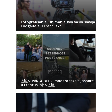
Fotografisanje i snimanje svih vaših slavlja
i događaja u Francuskoj
🇷🇸✨ PARGOBEL – Ponos srpske dijaspore
u Francuskoj! ✨🇫🇷