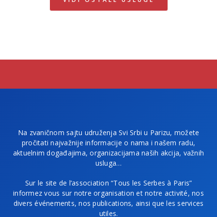
Na zvaničnom sajtu udruženja Svi Srbi u Parizu, možete
pročitati najvažnije informacije o nama i našem radu,
aktuelnim događajima, organizacijama naših akcija, važnih
usluga…
Sur le site de l’association “Tous les Serbes à Paris”
informez vous sur notre organisation et notre activité, nos
divers événements, nos publications, ainsi que les services
utiles.