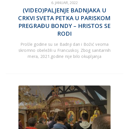
6. JANUAR, 2022
(VIDEO)PALJENJE BADNJAKA U
CRKVI SVETA PETKA U PARISKOM
PREGRAĐU BONDY – HRISTOS SE
RODI
Prošle godine su se Badnji dan i Božić veoma
skromno obeležili u Francuskoj. Zbog sanitarnih
mera, 2021.godine nije bilo okupljanja