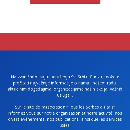
Na zvaničnom sajtu udruženja Svi Srbi u Parizu, možete
pročitati najvažnije informacije o nama i našem radu,
aktuelnim događajima, organizacijama naših akcija, važnih
usluga…
Sur le site de l’association “Tous les Serbes à Paris”
informez vous sur notre organisation et notre activité, nos
divers événements, nos publications, ainsi que les services
utiles.