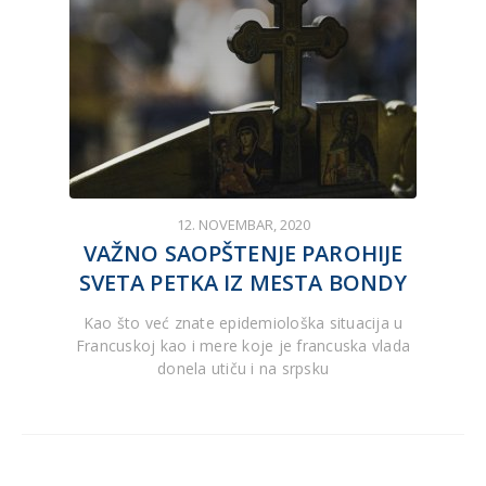
12. NOVEMBAR, 2020
VAŽNO SAOPŠTENJE PAROHIJE
SVETA PETKA IZ MESTA BONDY
Kao što već znate epidemiološka situacija u
Francuskoj kao i mere koje je francuska vlada
donela utiču i na srpsku