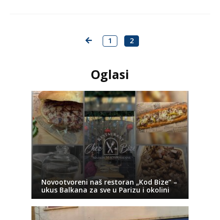
1
2
Oglasi
Novootvoreni naš restoran „Kod Bize“ –
ukus Balkana za sve u Parizu i okolini