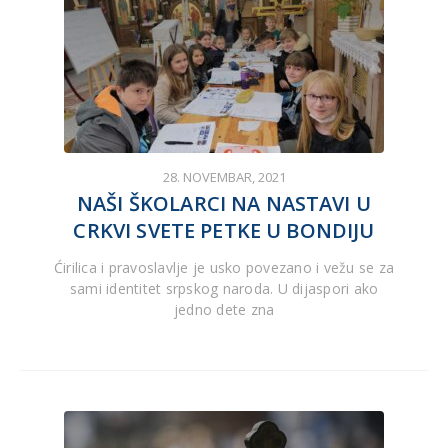
28. NOVEMBAR, 2021
NAŠI ŠKOLARCI NA NASTAVI U
CRKVI SVETE PETKE U BONDIJU
Ćirilica i pravoslavlje je usko povezano i vežu se za
sami identitet srpskog naroda. U dijaspori ako
jedno dete zna