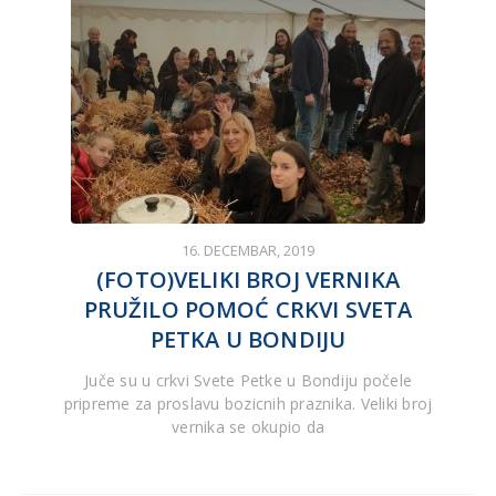
16. DECEMBAR, 2019
(FOTO)VELIKI BROJ VERNIKA
PRUŽILO POMOĆ CRKVI SVETA
PETKA U BONDIJU
Juče su u crkvi Svete Petke u Bondiju počele
pripreme za proslavu bozicnih praznika. Veliki broj
vernika se okupio da