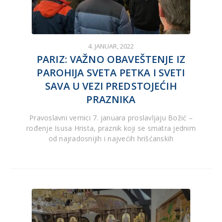
4. JANUAR, 2022
PARIZ: VAŽNO OBAVEŠTENJE IZ
PAROHIJA SVETA PETKA I SVETI
SAVA U VEZI PREDSTOJEĆIH
PRAZNIKA
Pravoslavni vernici 7. januara proslavljaju Božić –
rođenje Isusa Hrista, praznik koji se smatra jednim
od najradosnijih i najvećih hrišćanskih