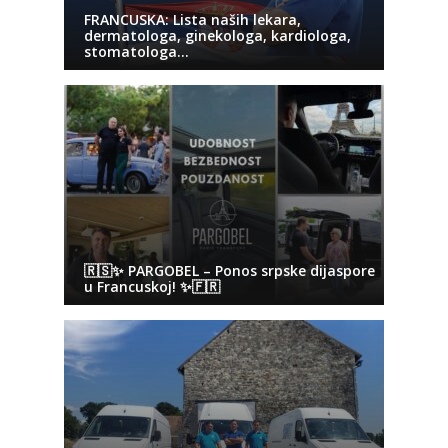
FRANCUSKA: Lista naših lekara,
dermatologa, ginekologa, kardiologa,
stomatologa…
🇷🇸✨ PARGOBEL – Ponos srpske dijaspore
u Francuskoj! ✨🇫🇷