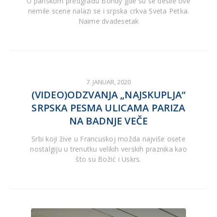
U pariskom predgrađu Bondy gde su se desile ove
nemile scene nalazi se i srpska crkva Sveta Petka.
Naime dvadesetak
7. JANUAR, 2020
(VIDEO)ODZVANJA „NAJSKUPLJA“
SRPSKA PESMA ULICAMA PARIZA
NA BADNJE VEČE
Srbi koji žive u Francuskoj možda najviše osete
nostalgiju u trenutku velikih verskih praznika kao
što su Božić i Uskrs.