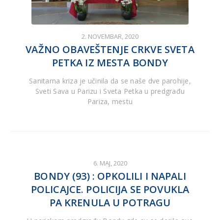
2. NOVEMBAR, 2020
VAŽNO OBAVEŠTENJE CRKVE SVETA
PETKA IZ MESTA BONDY
Sanitarna kriza je učinila da se naše dve parohije,
Sveti Sava u Parizu i Sveta Petka u predgrađu
Pariza, mestu
6. MAJ, 2020
BONDY (93) : OPKOLILI I NAPALI
POLICAJCE. POLICIJA SE POVUKLA
PA KRENULA U POTRAGU