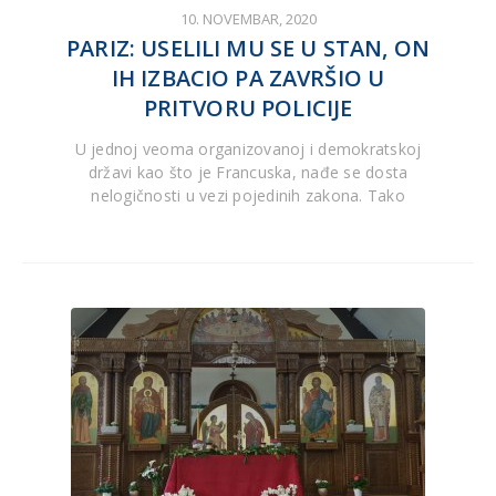
10. NOVEMBAR, 2020
PARIZ: USELILI MU SE U STAN, ON
IH IZBACIO PA ZAVRŠIO U
PRITVORU POLICIJE
U jednoj veoma organizovanoj i demokratskoj
državi kao što je Francuska, nađe se dosta
nelogičnosti u vezi pojedinih zakona. Tako