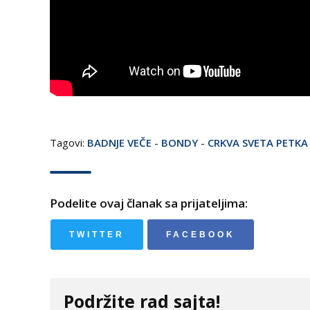
Tagovi:
BADNJE VEČE
-
BONDY
-
CRKVA SVETA PETKA
Podelite ovaj članak sa prijateljima:
TWITTER
FACEBOOK
Podržite rad sajta!