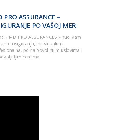
 PRO ASSURANCE –
IGURANJE PO VAŠOJ MERI
ma « MD PRO ASSURANCES » nudi vam
vrste osiguranja, individualna i
fesionalna, po najpovoljnijim uslovima i
povoljnijim cenama.