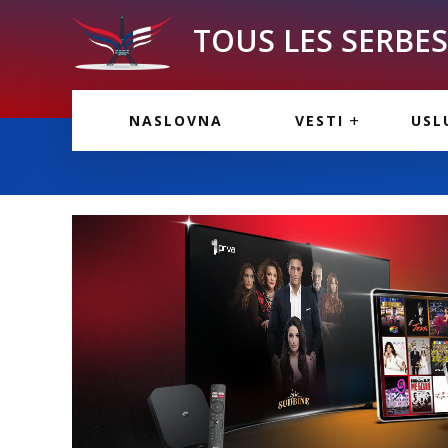
TOUS LES SERBES 
VESTI IZ FRANCU
OGL
NASLOVNA
VESTI
USL
VESTI IZ SRBIJE
VAŽ
VESTI IZ SVETA
KOR
INF