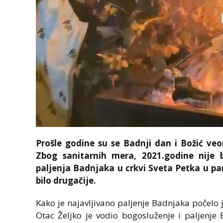
Prošle godine su se Badnji dan i Božić ve
Zbog sanitarnih mera, 2021.godine nije b
paljenja Badnjaka u crkvi Sveta Petka u p
bilo drugačije.
Kako je najavljivano paljenje Badnjaka počelo j
Otac Željko je vodio bogosluženje i paljenje 