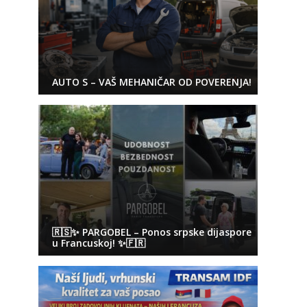
AUTO S – VAŠ MEHANIČAR OD POVERENJA!
🇷🇸✨ PARGOBEL – Ponos srpske dijaspore
u Francuskoj! ✨🇫🇷