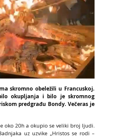
oma skromno obeležili u Francuskoj.
ilo okupljanja i bilo je skromnog
ariskom predgrađu Bondy. Večeras je
e oko 20h a okupio se veliki broj ljudi.
Badnjaka uz uzvike „Hristos se rodi –