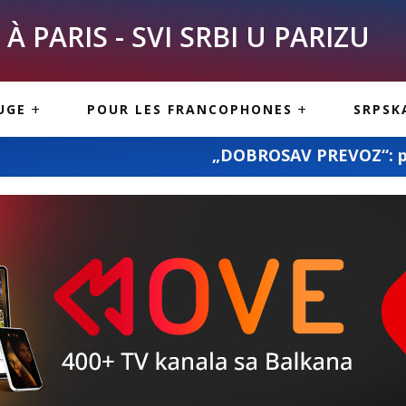
À PARIS - SVI SRBI U PARIZU
SKE
ASI
TOUS LES SERBES À
UGE
POUR LES FRANCOPHONES
SRPSK
PARIS
NE USLUGE
ARTICLES DE BLOG
„DOBROSAV PREVOZ“: prevoz pošiljki i komple
ISNE
ORMACIJE
CUISINE SERBE
SERVICES