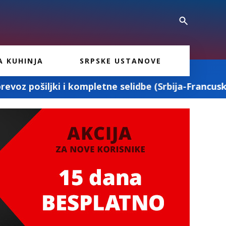
A KUHINJA
SRPSKE USTANOVE
tne selidbe (Srbija-Francuska-Srbija)
MD 