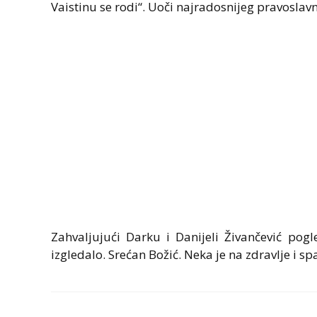
Vaistinu se rodi“. Uoči najradosnijeg pravoslav
Zahvaljujući Darku i Danijeli Živančević pogl
izgledalo. Srećan Božić. Neka je na zdravlje i sp