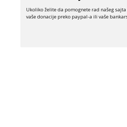
Ukoliko želite da pomognete rad našeg sajta "
vaše donacije preko paypal-a ili vaše bankars