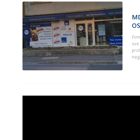
MD
OS
Fir
sve 
pro
naj