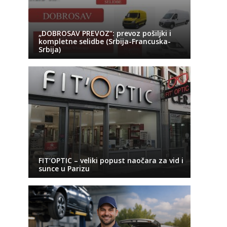
„DOBROSAV PREVOZ“: prevoz pošiljki i
kompletne selidbe (Srbija-Francuska-
Srbija)
FIT’OPTIC – veliki popust naočara za vid i
sunce u Parizu