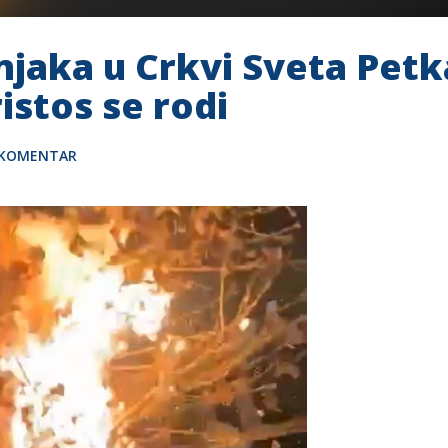
njaka u Crkvi Sveta Pet
istos se rodi
 KOMENTAR